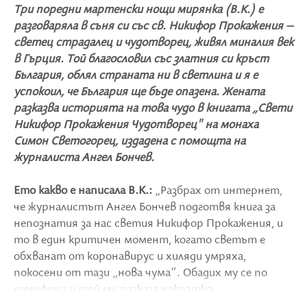
Три поредни мартенски нощи мирянка (В.К.) е
разговаряла в съня си със св. Никифор Прокажения –
светец страдалец и чудотворец, живял миналия век
в Гърция. Той благословил със златния си кръст
България, облял страната ни в светлина и я е
успокоил, че България ще бъде опазена. Жената
разказва историята на това чудо в книгата „Свети
Никифор Прокажения Чудотворец" на монаха
Симон Светогорец, издадена с помощта на
журналиста Ангел Бончев.
Ето какво е написала В.К.:
„Разбрах от интернет,
че журналистът Ангел Бончев подготвя книга за
непознатия за нас светия Никифор Прокажения, и
то в един критичен момент, когато светът е
обхванат от коронавирус и хиляди умряха,
покосени от тази „нова чума“. Обадих му се по
телефона и той ми разказа накратко
страдалческото му житие и тежкия кръст, който