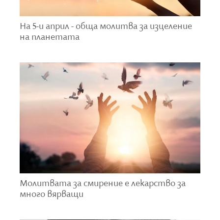
държеше златен кръст в дясната си ръка. Обърна
се към мен с думите:
На 5-и април - обща молитва за изцеление
на планетата
„Предупреди всички християни да ми
се молят, но многократно. Да четат
и деветдесетия псалом. Лекарство
има и това е светото причастие. Има
и билка, която да пиете, това е
мащерката, тя убива вирусите. И в
никакъв случай да не забравяте да
посещавате Божия дом в този труден
момент, защото там няма никаква
зараза и никой не може да се
инфектира.“
Молитвата за смирение е лекарство за
Това беше първата вечер. Следващата нощ той
много вярващи
дойде отново
и каза този път, че много християни
са му се помолили, защото и по социалните мрежи