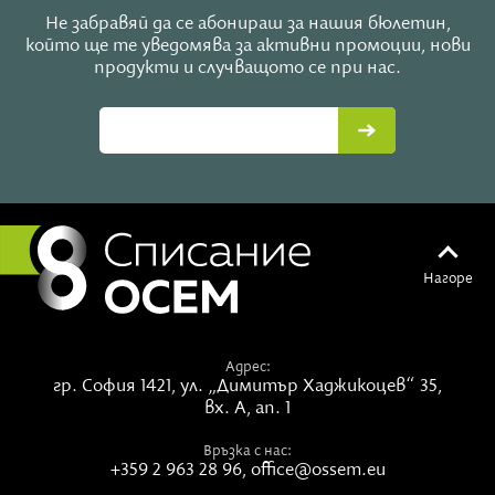
държава. Последното, което каза, беше: „Ще
Не забравяй да се абонираш за нашия бюлетин,
отмине!“ Заръката му беше и да направя едно
който ще те уведомява за активни промоции, нови
продукти и случващото се при нас.
петохлебие за българския народ.
След всичко това у мен настъпи огромна промяна
–
на успокоение и сила, които ми вдъхна свети
Никифор Прокажения Чудотворец, в разрез с
паниката, която е обхванала всички по света."
Нагоре
Адрес:
гр. София 1421,
ул. „Димитър Хаджикоцев“ 35,
вх. А, ап. 1
Връзка с нас:
+359 2 963 28 96
,
office@ossem.eu