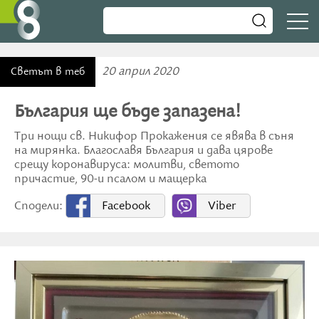
20 април 2020
Светът в теб
България ще бъде запазена!
Три нощи св. Никифор Прокажения се явява в съня
на мирянка. Благославя България и дава цярове
срещу коронавируса: молитви, светото
причастие, 90-и псалом и мащерка
Сподели:
Facebook
Viber