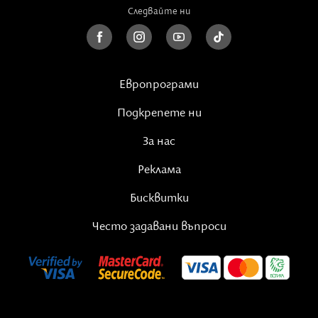
Следвайте ни
Европрограми
Подкрепете ни
За нас
Реклама
Бисквитки
Често задавани въпроси
Книгата „Свети Никифор Прокажения Чудотворец"
съдържа подробното житие на светия отец,
свидетелства на познавали го приживе
митрополити, духовници и обикновени хора,
разкази за чудеса, случили се след смъртта му,