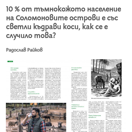
10 % от тъмнокожото население
на Соломоновите острови е със
светли къдрави коси, как се е
случило това?
Радослав Райков