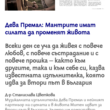
Дева Премал: Мантрите имат
силата да променят живота
Всеки ден се уча да живея с повече
любов, с повече състрадание и с
повече прошка – както към
другите, така и към себе си, казва
известната изпълнителка, която
идва за втори път в България
Д-р Станислава Цветкова
Музикалната изпълнителка Дева Премал и нейният
партньор на сцената и в живота Митен идват за
втори път в България, където ще представят