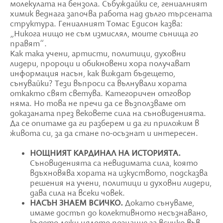
молекулата на бензола. Събуждайки се, гениалният
химик веднага започва работа над дълго търсената
структура. Гениалният Томас Едисон казва:
„Никога нищо не съм измислял, моите сънища го
правят“.
Как така учени, артисти, политици, духовни
лидери, пророци и обикновени хора получават
информация насън, как виждат бъдещето,
сънувайки? Тези въпроси са вълнували хората
откакто свят светува. Категоричен отговор
няма. Но това не пречи да се възползваме от
доказаната през вековете сила на съновиденията.
Да се опитаме да ги разберем и да ги приложим в
живота си, за да стане по-осъзнат и интересен.
НОЩНИЯТ КАРДИНАЛ НА ИСТОРИЯТА.
Съновиденията са невидимата сила, която
вдъхновява хората на изкуството, подсказва
решения на учени, политици и духовни лидери,
дава сила на всеки човек.
НАСЪН ЗНAЕМ ВСИЧКО.
Докато сънуваме,
имаме достъп до колективното несъзнавано,