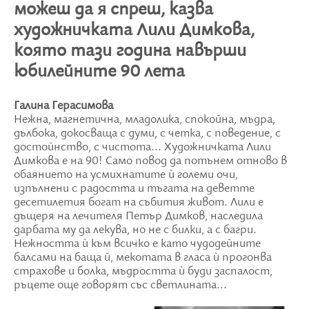
можеш да я спреш, казва
художничката Лили Димкова,
която тази година навърши
юбилейните 90 лета
Галина Герасимова
Нежна, магнетична, младолика, спокойна, мъдра,
дълбока, докосваща с думи, с четка, с поведение, с
достойнство, с чистота... Художничката Лили
Димкова е на 90! Само повод да потънем отново в
обаянието на усмихнатите ù големи очи,
изпълнени с радостта и тъгата на деветте
десетилетия богат на събития живот. Лили е
дъщеря на лечителя Петър Димков, наследила
дарбата му да лекува, но не с билки, а с багри.
Нежността ù към всичко е като чудодейните
балсами на баща й, мекотата в гласа ù прогонва
страхове и болка, мъдростта ù буди заспалост,
ръцете още говорят със светлината...