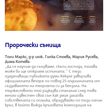
Пророчески сънища
Тони Маркс, д-р инж. Гинка Стоева, Мария Русева,
Дима Котева
„Да се научим да сънуваме, скъпи господа, тогава
може би ще открием истината.“ С тези
озадачаващи публиката думи Кекуле завършва
официалната вечеря по повод 25-годишнината от
създаването на теорията си за бензола. На
тържеството той разказва станалия след това
много известен свой сън как змия захапва
собствената си опашка, образувайки по този начин
кръг, в който вижда кръговата композиция на