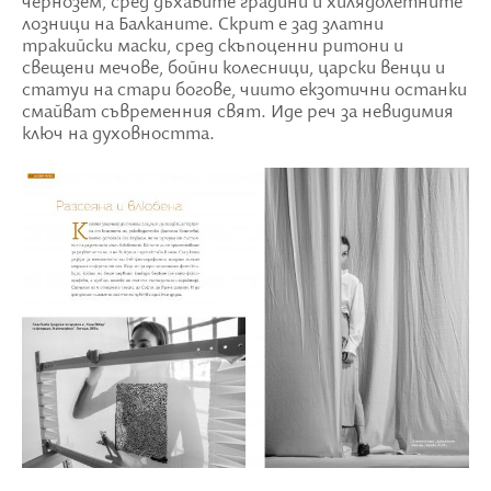
чернозем, сред дъхавите градини и хилядолетните
лозници на Балканите. Скрит е зад златни
тракийски маски, сред скъпоценни ритони и
свещени мечове, бойни колесници, царски венци и
статуи на стари богове, чиито екзотични останки
смайват съвременния свят. Иде реч за невидимия
ключ на духовността.