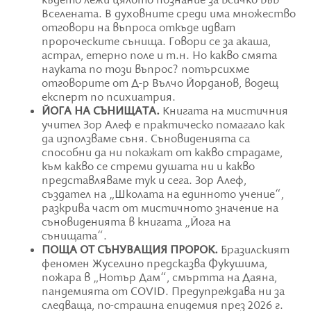
където лежи цялото познание за всичко във
Вселената. В духовните среди има множество
отговори на въпроса откъде идват
пророческите сънища. Говори се за акаша,
астрал, етерно поле и т.н. Но какво смята
науката по този въпрос? потърсихме
отговорите от Д-р Вълчо Йорданов, водещ
експерт по психиатрия.
ЙОГА НА СЪНИЩАТА.
Книгата на мистичния
учител Зор Алеф е практическо помагало как
да използваме съня. Съновиденията са
способни да ни покажат от какво страдаме,
към какво се стреми душата ни и какво
представляваме тук и сега. Зор Алеф,
създател на „Школата на единното учение“,
разкрива част от мистичното значение на
съновиденията в книгата „Йога на
сънищата“.
ПОЩА ОТ СЪНУВАЩИЯ ПРОРОК.
Бразилският
феномен Жуселино предсказва Фукушима,
пожара в „Нотър Дам“, смъртта на Даяна,
пандемията от COVID. Предупреждава ни за
следваща, по-страшна епидемия през 2026 г.