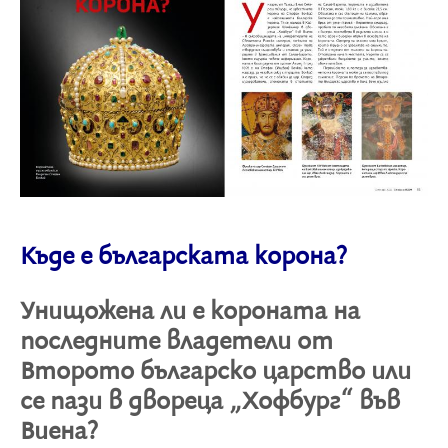
Къде е българската корона?
Унищожена ли е короната на
последните владетели от
Второто българско царство или
се пази в двореца „Хофбург“ във
Виена?