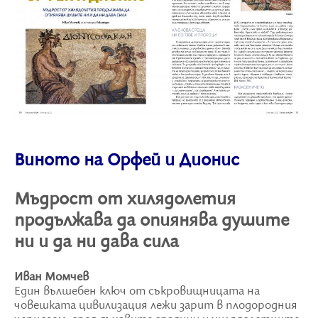
Виното на Орфей и Дионис
Мъдрост от хилядолетия
продължава да опиянява душите
ни и да ни дава сила
Иван Момчев
Един вълшебен ключ от съкровищницата на
човешката цивилизация лежи зарит в плодородния