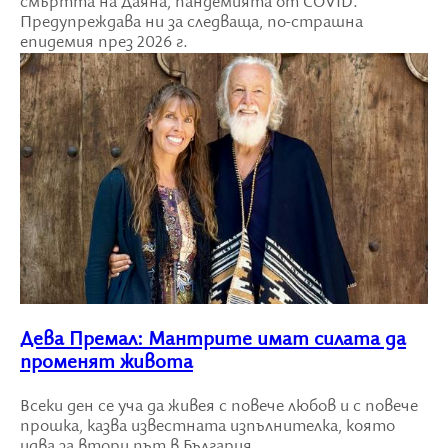
смъртта на Даяна, пандемията от COVID.
Предупреждава ни за следваща, по-страшна
епидемия през 2026 г.
Дева Премал: Мантрите имат силата да
променят живота
Всеки ден се уча да живея с повече любов и с повече
прошка, казва известната изпълнителка, която
идва за втори път в България