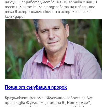
на Луи. Направете умствена гимнастика с нашия
тест и вижте каква е подредбата на небесните
тела в астрономическия ни и астрологически
календари.
Поща от сънуващия пророк
Бразилският феномен Жуселино Нобрега да Лус
предсказва Фукушима, пожара в „Нотър Дам“,