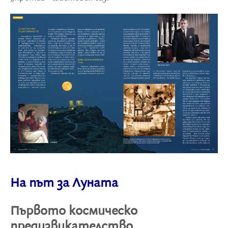
На път за Луната
Първото космическо
предизвикателство