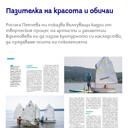
Пазителка на красота и обичаи
Росина Пенчева ни показва вълнуващи кадри от
творческия процес на артисти и занаятчии.
Вдъхновява ни да пазим културното си наследство,
да предаваме опита на поколенията