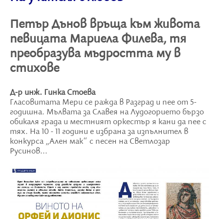
Петър Дънов връща към живота
певицата Мариела Филева, тя
преобразува мъдростта му в
стихове
Д-р инж. Гинка Стоева
Гласовитата Мери се ражда в Разград и пее от 5-
годишна. Мълвата за Славея на Лудогорието бързо
обикаля града и местният оркестър я кани да пее с
тях. На 10 - 11 години е избрана за изпълнител в
конкурса „Ален мак“ с песен на Светлозар
Русинов...