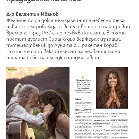
Д-р Валентин Иванов
Желанието да докоснем далечните небесни тела
навярно съпровожда човечеството от най-древни
времена. През 1657 г. се появява книгата, в която
поетът дуелист Сирано дьо Бержерак изпраща
пътешественик до Луната с... ракетен кораб!
Почти четири века по-късно изследванията на
нашата небесна съседка продължават.