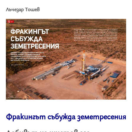
Лъчезар Тошев
Фракингът събужда земетресения