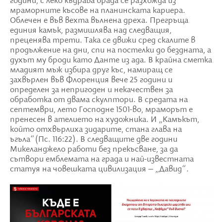
години, с леко къдрава брада се разхожда из
мраморните късове на планинската кариера.
Облечен е във вехта вълнена дреха. Прегръща
единия камък, размишлява над следващия,
преценява трети. Така се движи сред скалите в
продължение на дни, спи на постелки до бездната, а
духът му броди като Данте из ада. В крайна сметка
младият мъж избира друг къс, намиращ се
захвърлен във Флоренция вече 25 години и
определен за непригоден и некачествен за
обработка от двама скулптори. В средата на
септември, лето Господне 1501-во, мраморът е
пренесен в ателието на художника. И „Камъкът,
който отхвърлиха зидарите, стана глава на
ъгъла“(Пс. 116:22). В следващите две години
Микеланджело работи без прекъсване, за да
сътвори емблемата на града и най-известната
статуя на човешката цивилизация – „Давид“.