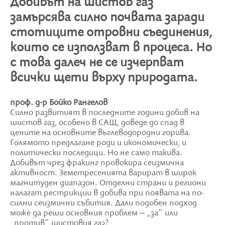
Добивът на шистов газ
замърсява силно почвата заради
стотиците отровни съединения,
които се използват в процеса. Но
с това далеч не се изчерпват
всички щети върху природата.
проф. д-р Бойко Рангелов
Силно развитият в последните години добив на
шистов газ, особено в САЩ, доведе до спад в
цените на основните въглеводородни горива.
Голямото предлагане роди и икономически, и
политически последици. Но не само такива.
Добивът чрез фракинг провокира сеизмична
активност. Земетресенията варират в широк
магнитуден диапазон. Отделни страни и региони
налагат рестрикции в добива при появата на по-
силни сеизмични събития. Дали подобен подход
може да реши основния проблем – „за“ или
„против“ шистовия газ?