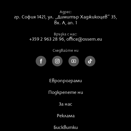
Адрес:
гр. София 1421,
ул. „Димитър Хаджикоцев“ 35,
вх. А, ап. 1
Връзка с нас:
+359 2 963 28 96
,
office@ossem.eu
Следвайте ни
Европрограми
Подкрепете ни
За нас
Реклама
Бисквитки