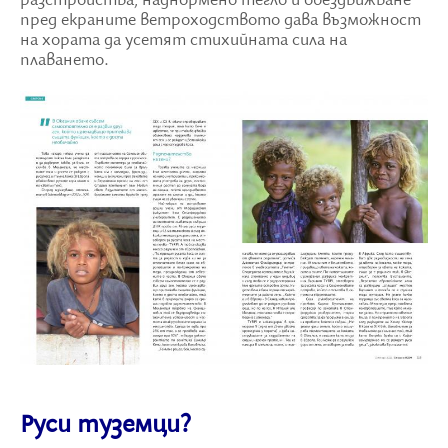
разстройства, наднормено тегло и обездвижване
пред екраните ветроходството дава възможност
на хората да усетят стихийната сила на
плаването.
Руси туземци?