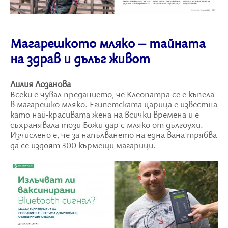
Магарешкото мляко – тайната
на здрав и дълъг живот
Лилия Лозанова
Всеки е чувал преданието, че Клеопатра се е къпела
в магарешко мляко. Египетската царица е известна
като най-красивата жена на всички времена и е
съхранявала този Божи дар с мляко от дългоухи.
Изчислено е, че за напълването на една вана трябва
да се издоят 300 кърмещи магарици.