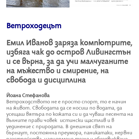
Ветроходецът
Емил Иванов заряза компютрите,
избяга чак до остров Ливингстън
и се върна, за да учи малчуганите
на мъжество и смирение, на
свобода и дисциплина
Йоана Стефанова
Ветроходството не е просто спорт, то е начин
на живот. Свободата да се носиш по водата, да
усещаш вятъра по кожата си и да чуваш песента на
вълните прави човек истински щастлив и в
уединение с природата. В днешния свят на
бърнаут, постоянна преумора, паникатаки, нервни