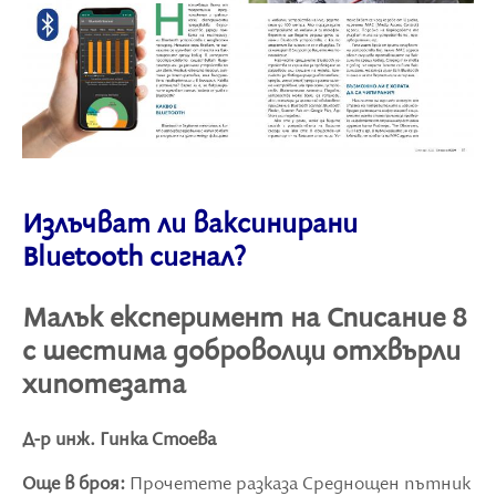
Излъчват ли ваксинирани
Bluetooth сигнал?
Малък експеримент на Списание 8
с шестима доброволци отхвърли
хипотезата
Д-р инж. Гинка Стоева
Още в броя:
Прочетете разказа Среднощен пътник