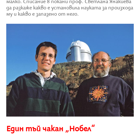
малко. Списание 8 покани проф. Светлана Янакиева
да разкаже какво е установила науката за произхода
му и какво е запазено от него.
Един тъй чакан „Нобел“