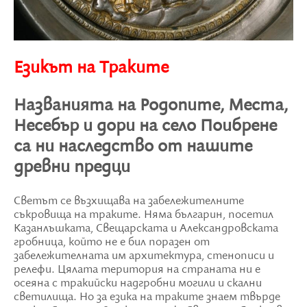
Езикът на Траките
Названията на Родопите, Места,
Несебър и дори на село Поибрене
са ни наследство от нашите
древни предци
Светът се възхищава на забележителните
съкровища на траките. Няма българин, посетил
Казанлъшката, Свещарската и Александровската
гробница, който не е бил поразен от
забележителната им архитектура, стенописи и
релефи. Цялата територия на страната ни е
осеяна с тракийски надгробни могили и скални
светилища. Но за езика на траките знаем твърде