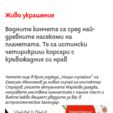
Живо украшение
Водните кончета са сред най-
древните насекоми на
планетата. Те са истински
четирикрили корсари с
кръвожадния си нрав
Четете още в броя разказа „Нищо случайно" на
Емануел Икономов за новия случай на инспектор
Стрезов, решете актуалната Маркова загадка,
направете умствена гимнастика с нашия тест и
вижте какво вещаят звездите за вас в
астрономическия календар.