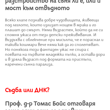
разстройство на съня ли е, или и
мост към отвъдното
Всяко хлапе познава добре чудовищата, живеещи
под леглото, които излизат нощем в мрака и го
плашат до смърт. Няма възрастен, който да не си
спомня ужаса от тези детски преживявания. И
въздъхва с облекчение при мисълта, че е пораснал и
такива кошмари вече няма как да го сполетяват.
Но понякога този фантазен ужас не спира с
появата на първите младежки пъпки, а остава дори
и в зряла възраст под формата на пристъпи,
наречени сънна парализа.
Съдба или ДНК?
Проф. д-р Томас Бойс отговаря