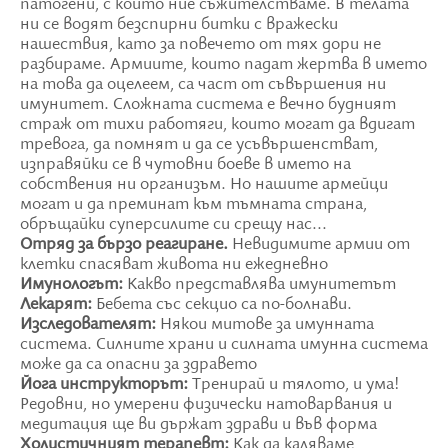
патогени, с които ние съжителстваме. В телата
ни се водят безспирни битки с вражески
нашествия, като за повечето от тях дори не
разбираме. Армиите, които падат жертва в името
на това да оцелеем, са част от съвършения ни
имунитет. Сложната система е вечно будният
страж от тихи работяги, които могат да вдигат
тревога, да помнят и да се усъвършенстват,
изправяйки се в чутовни боеве в името на
собствения ни организъм. Но нашите армейци
могат и да преминат към тъмната страна,
обръщайки суперсилите си срещу нас...
Отряд за бързо реагиране.
Невидимите армии от
клетки спасяват живота ни ежедневно
Имунологът:
Какво представлява имунитетът
Лекарят:
Бебета със секцио са по-болнави.
Изследователят:
Някои митове за имунната
система. Силните храни и силната имунна система
може да са опасни за здравето
Йога инструкторът:
Тренирай и тялото, и ума!
Редовни, но умерени физически натоварвания и
медитация ще ви държат здрави и във форма
Холистичният терапевт:
Как да каляваме