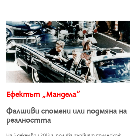
Ефектът „Мандела”
Фалшиви спомени или подмяна на
реалността
На 5 декември 2013 г. почива първият тъмнокож