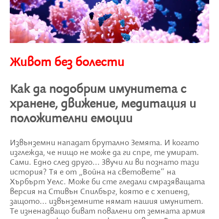
Живот без болести
Как да подобрим имунитета с
хранене, движение, медитация и
положителни емоции
Извънземни нападат брутално Земята. И когато
изглежда, че нищо не може да ги спре, те умират.
Сами. Едно след друго... Звучи ли ви познато тази
история? Тя е от „Война на световете“ на
Хърбърт Уелс. Може би сте гледали смразяващата
версия на Стивън Спилбърг, която е с хепиенд,
защото... извънземните нямат нашия имунитет.
Те изненадващо биват повалени от земната армия