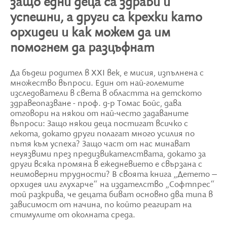
защо едни деца са здрави и
успешни, а други са крехки като
орхидеи и как можем да им
помогнем да разцъфнат
Да бъдеш родител в XXI век, е мисия, изпълнена с
множество въпроси. Един от най-големите
изследователи в света в областта на детското
здравеопазване - проф. д-р Томас Бойс, дава
отговори на някои от най-често задаваните
въпроси: Защо някои деца постигат всичко с
лекота, докато други полагат много усилия по
пътя към успеха? Защо част от нас минават
неуязвими през предизвикателствата, докато за
други всяка промяна в ежедневието е свързана с
неимоверни трудности? В своята книга „Детето –
орхидея или глухарче“ на издателство „Софтпрес“
той разкрива, че децата биват основно два типа в
зависимост от начина, по който реагират на
стимулите от околната среда.