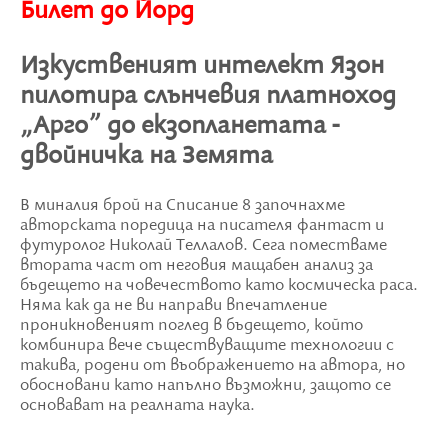
Билет до Йорд
Изкуственият интелект Язон
пилотира слънчевия платноход
„Арго” до екзопланетата -
двойничка на Земята
В миналия брой на Списание 8 започнахме
авторската поредица на писателя фантаст и
футуролог Николай Теллалов. Сега поместваме
втората част от неговия мащабен анализ за
бъдещето на човечеството като космическа раса.
Няма как да не ви направи впечатление
проникновеният поглед в бъдещето, който
комбинира вече съществуващите технологии с
такива, родени от въображението на автора, но
обосновани като напълно възможни, защото се
основават на реалната наука.