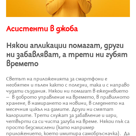
Асистенти в джоба
Някои апликации помагат, други
ни забавляват, а трети ни губят
времето
Светът на приложенията за смартфони е
необятен и пълен както с полезни, така и с направо
чудати създания. Някои ни помагат в ежедневието
– в доброто управление на времето, в правилното
хранене, в намирането на новини, в следенето на
месечния цикъл на дамите. Други ни смятат
калориите. Трети служат за забавление и игри,
четвърти са си чиста загуба на време. Някои пък са
просто безсмислени (като например
приложението, което имитира самобръсначка). Да