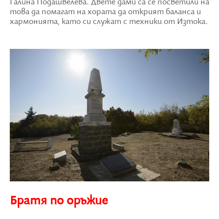
Галина Подашвелева. Двете дами са се посветили на
това да помагат на хората да открият баланса и
хармонията, като си служат с техники от Изтока.
Братя по оръжие