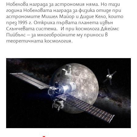
Нобелова награда за астрономия няма. Но тази
година Нобеловата награда за физика отиде при
астрономите Мишел Майор и Дидие Кело, които
през 1995 г. Откриха първата планета извън
Слънчевата система. И при космолога Джеймс
Пийбълс – за многобройните му приноси в
теоретичната космология.