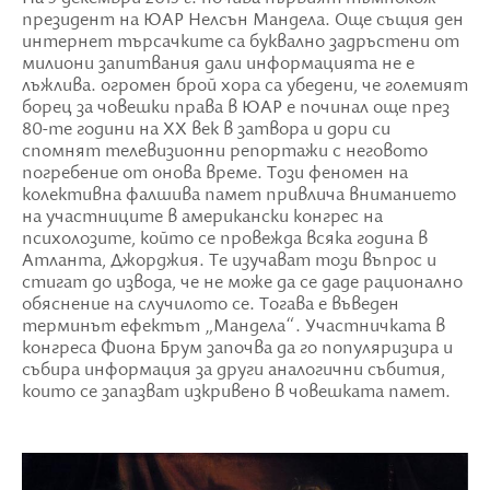
президент на ЮАР Нелсън Мандела. Още същия ден
интернет търсачките са буквално задръстени от
милиони запитвания дали информацията не е
лъжлива. огромен брой хора са убедени, че големият
борец за човешки права в ЮАР е починал още през
80-те години на ХХ век в затвора и дори си
спомнят телевизионни репортажи с неговото
погребение от онова време. Този феномен на
колективна фалшива памет привлича вниманието
на участниците в американски конгрес на
психолозите, който се провежда всяка година в
Атланта, Джорджия. Те изучават този въпрос и
стигат до извода, че не може да се даде рационално
обяснение на случилото се. Тогава е въведен
терминът ефектът „Мандела“. Участничката в
конгреса Фиона Брум започва да го популяризира и
събира информация за други аналогични събития,
които се запазват изкривено в човешката памет.