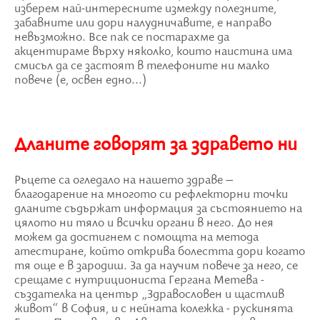
изберем най-интересните измежду полезните,
забавните или дори налудничавите, е направо
невъзможно. Все пак се постарахме да
акцентираме върху няколко, които наистина има
смисъл да се застоят в телефоните ни малко
повече (е, освен едно...)
Дланите говорят за здравето ни
Ръцете са огледало на нашето здраве –
благодарение на многото си рефлекторни точки
дланите съдържат информация за състоянието на
цялото ни тяло и всички органи в него. До нея
можем да достигнем с помощта на метода
атестиране, който открива болестта дори когато
тя още е в зародиш. За да научим повече за него, се
срещаме с нутрициониста Гергана Метева -
създателка на център „Здравословен и щастлив
живот“ в София, и с нейната колежка - рускинята