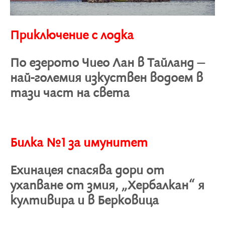
Приключение с лодка
По езерото Чиео Лан в Тайланд –
най-големия изкуствен водоем в
тази част на света
Билка №1 за имунитет
Ехинацея спасява дори от
ухапване от змия, „Хербалкан“ я
култивира и в Берковица