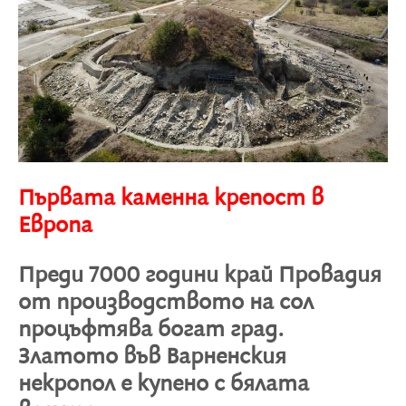
Първата каменна крепост в
Eвропа
Преди 7000 години край Провадия
от производството на сол
процъфтява богат град.
Златото във Варненския
некропол е купено с бялата