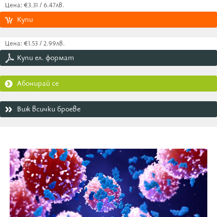
Цена: €3.31 / 6.47лв.
Купи
Цена: €1.53 / 2.99лв.
Купи ел. формат
Абонирай се
Виж всички броеве