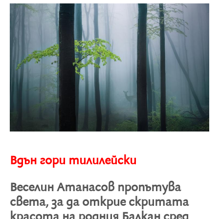
Вдън гори тилилейски
Веселин Атанасов пропътува
света, за да открие скритата
красота на родния Балкан сред