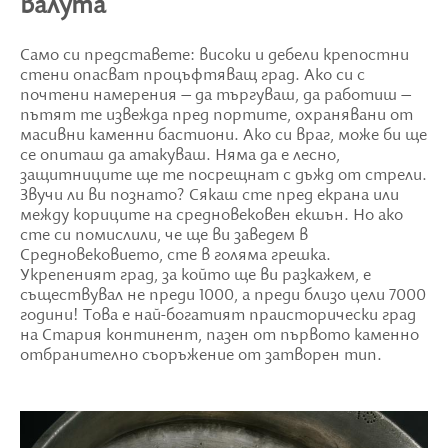
валута
Само си представете: високи и дебели крепостни
стени опасват процъфтяващ град. Ако си с
почтени намерения – да търгуваш, да работиш –
пътят те извежда пред портите, охранявани от
масивни каменни бастиони. Ако си враг, може би ще
се опиташ да атакуваш. Няма да е лесно,
защитниците ще те посрещнат с дъжд от стрели.
Звучи ли ви познато? Сякаш сте пред екрана или
между кориците на средновековен екшън. Но ако
сте си помислили, че ще ви заведем в
Средновековието, сте в голяма грешка.
Укрепеният град, за който ще ви разкажем, е
съществувал не преди 1000, а преди близо цели 7000
години! Това е най-богатият праисторически град
на Стария континент, пазен от първото каменно
отбранително съоръжение от затворен тип.