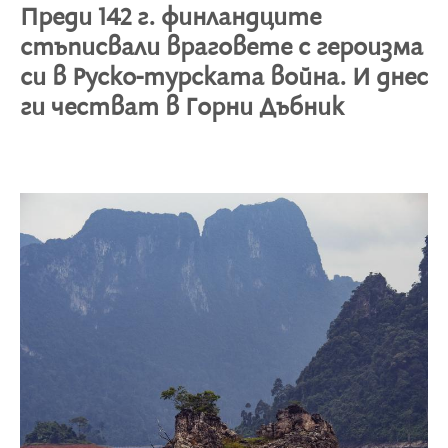
Преди 142 г. финландците
стъписвали враговете с героизма
си в Руско-турската война. И днес
ги честват в Горни Дъбник