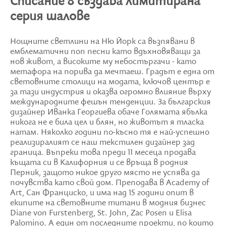
Списание 8 създава лимитирана
серия шалове
Нощните светлини на Ню Йорк са възпявани в
емблематични поп песни като вдъхновяващи за
нов живот, а високите му небостъргачи - като
метафора на порива да мечтаеш. Градът e една от
световните столици на модата, ключов център е
за тази индустрия и оказва огромно влияние върху
международните фешън тенденции. За българския
дизайнер Иванка Георгиева обаче Голямата ябълка
никога не е била цел и блян, но животът я тласка
натам. Няколко години по-късно тя е най-успешно
реализиралият се наш текстилен дизайнер зад
граница. Въпреки това преди 11 месеца продава
къщата си в Калифорния и се връща в родния
Перник, защото никое друго място не успява да
почувства като свой дом. Преподава в Academy of
Art, Сан Франциско, и има над 15 години опит в
екипите на световните титани в модния бизнес
Diane von Furstenberg, St. John, Zac Posen и Elisa
Palomino. А един от последните проекти, по които