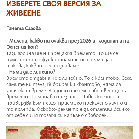
ИЗБЕРЕТЕ СВОЯ ВЕРСИЯ ЗА
ЖИВЕЕНЕ
Ганета Сагова
- Милена, какво ни очаква през 2026-а - годината на
Огнения кон?
Тази година ще ни прецаква времето. То ще се
измести като функционалности и няма да е
такова, каквото го познаваме.
- Няма да е линейно?
Времето отдавна не е линейно. То е квантово. Сега
самите ни тела, вибрирайки квантово, няма да
задържат време. Защото ние сме собственици на
времето. То минава през нас... Човек когато се
привързва към нещо, приема го прекалено лично и
то полепва. Освобождението е да отлепиш всичко
от себе си. И тогава си напълно свободен.