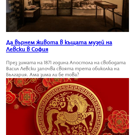
Да върнем живота в къщата музей на
Левски в София
През зимата на 1871 година Апостола на свободата
Васил Левски започва своята трета обиколка на
България. Ама зима ли бе това?