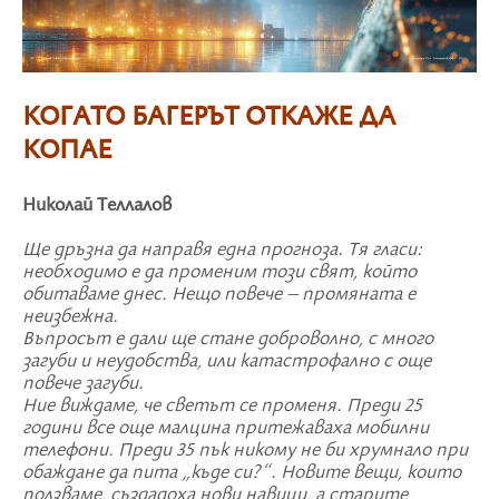
КОГАТО БАГЕРЪТ ОТКАЖЕ ДА
КОПАЕ
Николай Теллалов
Ще дръзна да направя една прогноза. Тя гласи:
необходимо е да променим този свят, който
обитаваме днес. Нещо повече – промяната е
неизбежна.
Въпросът е дали ще стане доброволно, с много
загуби и неудобства, или катастрофално с още
повече загуби.
Ние виждаме, че светът се променя. Преди 25
години все още малцина притежаваха мобилни
телефони. Преди 35 пък никому не би хрумнало при
обаждане да пита „къде си?“. Новите вещи, които
ползваме, създадоха нови навици, а старите