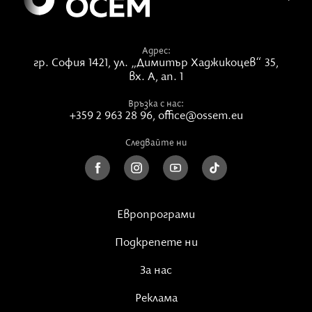
Адрес:
гр. София 1421,
ул. „Димитър Хаджикоцев“ 35,
вх. А, ап. 1
Връзка с нас:
+359 2 963 28 96
,
office@ossem.eu
Следвайте ни
Европрограми
Подкрепете ни
За нас
Реклама