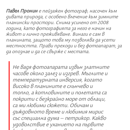
Павел Пронин
е пейзажен фотограф, насочен към
дивата природа, с особено влечение към зимните
планински простори. Снима усилено от 2008
година, като фотографията за него е начин на
живот и лично преживяване. Винаги е сам в
планината, защото това му позволява да усети
местността. Прави преходи и без фотоапарат, за
да опознае и да се свърже с местата.
Не вадя фотоапарата извън златните
часове около залез и изгрев. Мъглите и
температурната инверсия, когато
високо в планините е слънчево и
топло, а котловините и полетата са
покрити с безкрайно море от облаци,
са ми любими сюжети. Обичам и
дъждовното време и любимия мирис
със специална дума – петрикор. Какво
удоволствие е уханието на първите