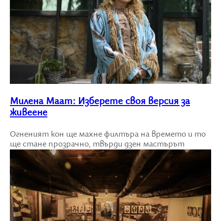
Милена Маат: Изберете своя версия за
живеене
Огненият кон ще махне филтъра на времето и то
ще стане прозрачно, твърди дзен мастърът