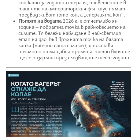
кон като за годишна енергия, посветените в
тайните на императорския фън шуй нямат
предвид животното кон, а „енергията кон“.
Пътят на водата
2026 г. е отчетливо ян
година – повратна точка в равновесието на
силите. Тя бележи навлизане в най-светлия
етап на дао, във връхната точка на бялата
капка (най-чистата сила ян), и поставя
началото на мащабна промяна, чието влияние
ще се разгръща през следващите шест години.