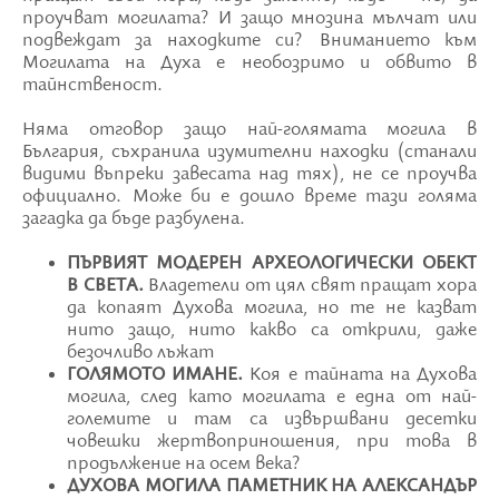
проучват могилата? И защо мнозина мълчат или
подвеждат за находките си? Вниманието към
Могилата на Духа е необозримо и обвито в
тайнственост.
Няма отговор защо най-голямата могила в
България, съхранила изумителни находки (станали
видими въпреки завесата над тях), не се проучва
официално. Може би е дошло време тази голяма
загадка да бъде разбулена.
ПЪРВИЯТ МОДЕРЕН АРХЕОЛОГИЧЕСКИ ОБЕКТ
В СВЕТА.
Владетели от цял свят пращат хора
да копаят Духова могила, но те не казват
нито защо, нито какво са открили, даже
безочливо лъжат
ГОЛЯМОТО ИМАНЕ.
Коя е тайната на Духова
могила, след като могилата е една от най-
големите и там са извършвани десетки
човешки жертвоприношения, при това в
продължение на осем века?
ДУХОВА МОГИЛА ПАМЕТНИК НА АЛЕКСАНДЪР