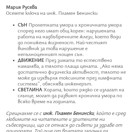
Мария Русева
Осемте ключа на инж. Пламен Бенински
СЪН
Пролетната умора и хроничната умора
според него имат общ корен: нарушената
работа на надбъбречните жлези, което води
до понижена жизненост. Най-честият
виновник за това нарушение е
непълноценният нощен сън.
ДВИЖЕНИЕ
През зимата то естествено
намалява, а тялото плаща цената. „Ако няма
достатъчно физическа активност, тялото не
може да изхвърля токсините през лимфната
система“, обяснява инженерът.
СВЕТЛИНА
Хората, които рядко се излагат на
слънце, могат да развият хронична умора по
всяко време на годината.
Срещнахме се с
инж. Пламен Бенински
, който е сред
любимите на читателите и зрителите ни
събеседници, що се отнася до съвети за здраве от
природата. Той още от вратата започна да