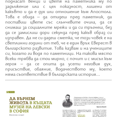
поднасат венци и цветя на паметника му по
задължение или с цел показност, лишени от
какъвто и да е дух или отношение към Апостола.
Това е обида – да отидеш пред паметник, да
поставиш цвете със слънчевите очила, да се
снимаш за социалните мрежи и да си тръгнеш, без
да се замислиш дори секунда пред какъв образ си
изправен. Да не си дадеш сметка, че този човек е на
светлинни години от теб, че е един връх Еверест в
българското развитие. Това казвам и на учениците
си, когато ги водя по паметници. На такова място
всеки трябва да стои мирно, с почит и с мисъл към
героя – да се опита да усети неговия дух,
присъствие, обаяние, водачеството му, което
няма съответствие в българската история...