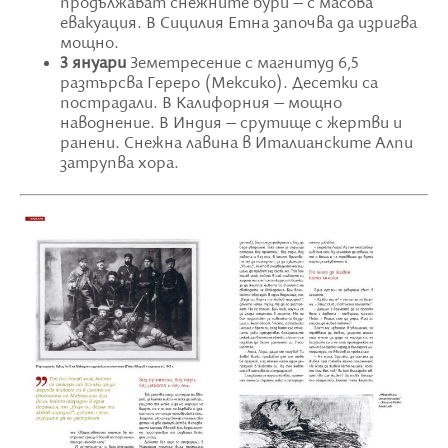
продължават снежните бури – с масова
евакуация. В Сицилия Етна започва да изригва
мощно.
3 януари
Земетресение с магнитуд 6,5
разтърсва Гереро (Мексико). Десетки са
пострадали. В Калифорния – мощно
наводнение. В Индия – срутище с жертви и
ранени. Снежна лавина в Италианските Алпи
затрупва хора.