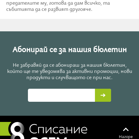
предателите му, готова да дам всичко, та
събитията да се развият другояче.
Абонирай се за нашия бюлетин
Не забравяй да се абонираш за нашия бюлетин,
който ще те уведомява за активни промоции, нови
продукти и случващото се при нас.
Нагоре