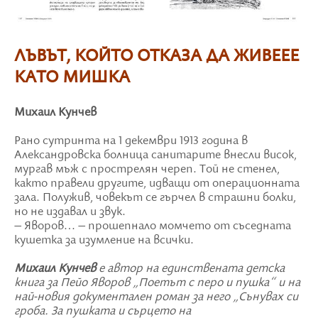
ЛЪВЪТ, КОЙТО ОТКАЗА ДА ЖИВЕЕЕ
КАТО МИШКА
Михаил Кунчев
Рано сутринта на 1 декември 1913 година в
Александровска болница санитарите внесли висок,
мургав мъж с прострелян череп. Той не стенел,
както правели другите, идващи от операционната
зала. Полужив, човекът се гърчел в страшни болки,
но не издавал и звук.
– Яворов… – прошепнало момчето от съседната
кушетка за изумление на всички.
Михаил Кунчев
е автор на единствената детска
книга за Пейо Яворов „Поетът с перо и пушка“ и на
най-новия документален роман за него „Сънувах си
гроба. За пушката и сърцето на