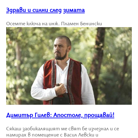
Здрави и силни след зимата
Осемте ключа на инж. Пламен Бенински
Димитър Гилев: Апостоле, прощавай!
Сякаш заобикалящият ме свят бе изчезнал и се
намирах в помещение с Васил Левски и