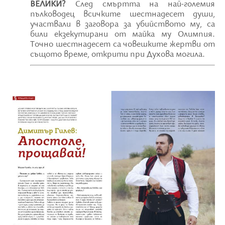
ВЕЛИКИ?
След смъртта на най-големия
пълководец всичките шестнадесет души,
участвали в заговора за убийството му, са
били екзекутирани от майка му Олимпия.
Точно шестнадесет са човешките жертви от
същото време, открити при Духова могила.