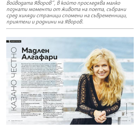
войводата Яворов“, в който проследява малко
познати моменти от живота на поета, събрани
сред хиляди страници спомени на съвременници,
приятели и роднини на Яворов.