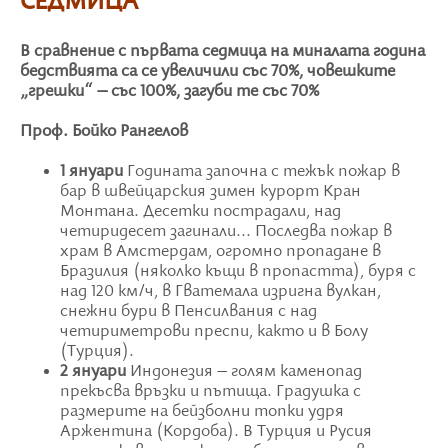
СЕДМИЦА
В сравнение с първата седмица на миналата година
бедствията са се увеличили със 70%, човешките
„грешки“ – със 100%, загуби те със 70%
Проф. Бойко Рангелов
1 януари
Годината започна с тежък пожар в
бар в швейцарския зимен курорт Кран
Монтана. Десетки пострадали, над
четиридесет загинали... Последва пожар в
храм в Амстердам, огромно пропадане в
Бразилия (няколко къщи в пропастта), буря с
над 120 км/ч, в Гватемала изригна вулкан,
снежни бури в Пенсилвания с над
четириметрови преспи, както и в Болу
(Турция).
2 януари
Индонезия – голям каменопад
прекъсва връзки и пътища. Градушка с
размерите на бейзболни топки удря
Аржентина (Кордоба). В Турция и Русия