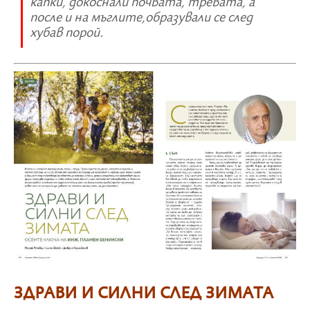
капки, докоснали почвата, тревата, а
после и на мъглите,образували се след
хубав порой.
ЗДРАВИ И СИЛНИ СЛЕД ЗИМАТА