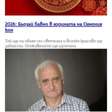
2026: Бързай бавно в годината на Огнения
кон
Той ще ни облее със светлина и всичко красиво ще
заблести. Отживялото ще изпепели