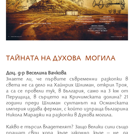
ТАЙНАТА НА ДУХОВА МОГИЛА
Доц. д-р Веселина Вачкова
Знаете ли, че първите съвременни разкопки в
света не са дело на Хайнрих Шлиман, открил Троя,
а са се провели тук, в България, само на 3 км от
Перущица, в сърцето на Кричимската долина? 21
години преди Шлиман султанът на Османската
империя издава ферман, с който изпраща българина
Никола Мараджи на разкопки в Духова могила.
Какво е търсил владетелят? Защо велики сили също
пращат свои хора, къде законно, къде – не, да