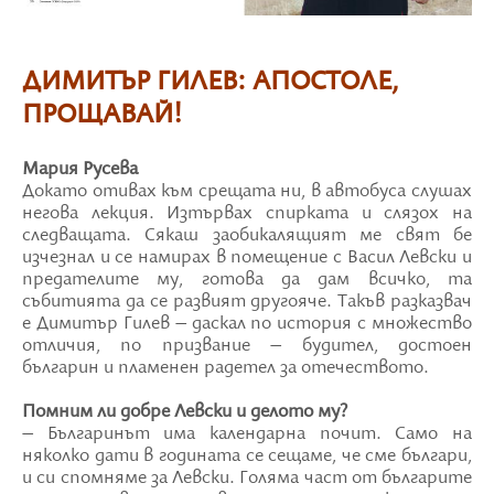
ДИМИТЪР ГИЛЕВ: АПОСТОЛЕ,
ПРОЩАВАЙ!
Мария Русева
Докато отивах към срещата ни, в автобуса слушах
негова лекция. Изтървах спирката и слязох на
следващата. Сякаш заобикалящият ме свят бе
изчезнал и се намирах в помещение с Васил Левски и
предателите му, готова да дам всичко, та
събитията да се развият другояче. Такъв разказвач
е Димитър Гилев – даскал по история с множество
отличия, по призвание – будител, достоен
българин и пламенен радетел за отечеството.
Помним ли добре Левски и делото му?
– Българинът има календарна почит. Само на
няколко дати в годината се сещаме, че сме българи,
и си спомняме за Левски. Голяма част от българите