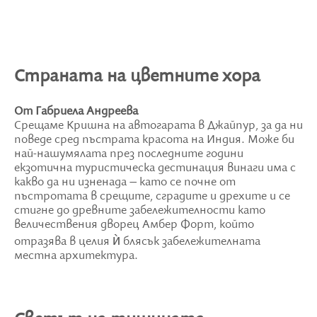
Страната на цветните хора
От Габриела Андреева
Срещаме Кришна на автогарата в Джайпур, за да ни
поведе сред пъстрата красота на Индия. Може би
най-нашумялата през последните години
екзотична туристическа дестинация винаги има с
какво да ни изненада – като се почне от
пъстротата в срещите, сградите и дрехите и се
стигне до древните забележителности като
величествения дворец Амбер Форт, който
отразява в целия ѝ блясък забележителната
местна архитектура.