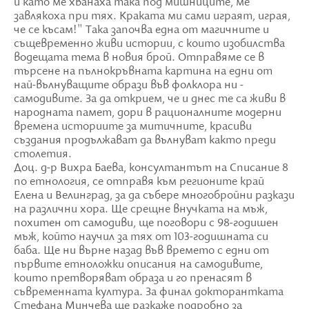
и като ме хванаха така под мишниците, ме
завлякоха при тях. Краката ми сами играят, играя,
че се късам!" Така започва една от магичните и
същевременно живи истории, с които изобилства
водещата тема в новия брой. Отправяме се в
търсене на пълнокръвната картина на едни от
най-вълнуващите образи във фолклора ни -
самодивите. За да открием, че и днес те са живи в
народната памет, дори в рационалните модерни
времена историите за митичните, красиви
създания продължават да вълнуват както преди
столетия.
Доц. д-р Вихра Баева, консултантът на Списание 8
по етнология, се отправя към регионите край
Елена и Велинград, за да събере многобройни разкази
на различни хора. Ще срещне внучката на мъж,
похитен от самодиви, ще поговори с 98-годишен
мъж, който научил за тях от 103-годишната си
баба. Ще ни върне назад във времето с едни от
първите етноложки описания на самодивите,
които претворяват образа и го пренасят в
съвременната култура. За финал докторантката
Стефана Минчева ще разкаже подробно за