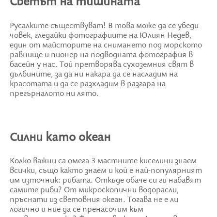
Светът на тишината
Русалките съществуват! В това може да се убеди
човек, гледайки фотографиите на Юлиян Недев,
един от майсторите на снимането под морското
равнище и пионер на подводната фотография в
басейн у нас. Той претворява сухоземния свят в
дълбините, за да ни накара да се насладим на
красотата и да се разхладим в разгара на
прегърналото ни лято.
Силни като океан
Колко важни са омега-3 мастните киселини знаем
всички, също както знаем и кой е най-популярният
им източник: рибата. Откъде обаче си ги набавят
самите риби? От микроскопични водорасли,
пръснати из световния океан. Тогава не е ли
логично и ние да се пренасочим към