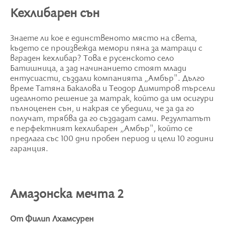
Кехлибарен сън
Знаете ли кое е единственото място на света,
където се произвежда мемори пяна за матраци с
вграден кехлибар? Това е русенското село
Батишница, а зад начинанието стоят млади
ентусиасти, създали компанията „Амбър". Дълго
време Татяна Бакалова и Теодор Димитров търсели
идеалното решение за матрак, който да им осигури
пълноценен сън, и накрая се убедили, че за да го
получат, трябва да го създадат сами. Резултатът
е перфектният кехлибарен „Амбър", който се
предлага със 100 дни пробен период и цели 10 години
гаранция.
Амазонска мечта 2
От Филип Лхамсурен