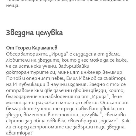
неща.
Звездна целувка
От Георги Караманев
Обсерваторията „Ирида" е създадена от двама
любители на звездите, които днес може да се каже,
че са истински учени. Завършвайки
докторантурите си, минният инженер Велимир
Попов и оперният певец Емил Иванов са съавтори
на 14 публикации в научни издания. Заедно с тях се
отправяме към две далечни двойни звезди, които,
благодарение на наблюденията от „Ирида", вече
могат да ни разкажат много за себе си. Описани от
българските учени, те представляват двойки от
звезди, вплетени в постоянна „целувка", свенливо
скрити зад обща обвивка, своеобразно „одеяло". Как
ли според астрономите ще завърши тази звездна
авантюра?