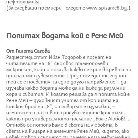
нефтохимика.
(За следващи премиери - следете www.spisanie8.bg.)
Попитах водата кой е Рене Мей
От Ганета Сагова
Радиестезистът Иван Тодоров е познат на
читателите на „8" със своя тъмнополеви
микроскоп, който показва какво се крие в кръвта ни
при огромно увеличение. През последните години
той се е посветил на едно друго направление – да
изучава какво водата може да ни каже за различни
хора и събития. И когато решава да я попита кой е
Рене Мей – духовният учител от корицата на
юнския брой на „8", отговорът е изумяващ –
течността на живота рисува същите кристали,
както при универсалното послание „Бог е Любов!".
Отново се потопяваме в света на любовта, в
света на Рицаря на ангелите Рене Мей, където, ако
човек отвори сърцето си, за него няма невъзможни