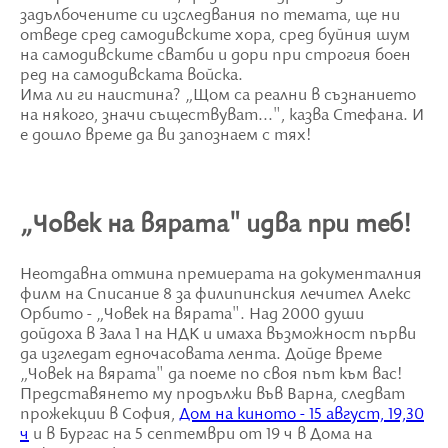
задълбочените си изследвания по темата, ще ни
отведе сред самодивските хора, сред буйния шум
на самодивските сватби и дори при строгия боен
ред на самодивската войска.
Има ли ги наистина? „Щом са реални в съзнанието
на някого, значи съществуват...", казва Стефана. И
е дошло време да ви запознаем с тях!
„Човек на вярата" идва при теб!
Неотдавна отмина премиерата на документалния
филм на Списание 8 за филипинския лечител Алекс
Орбито - „Човек на вярата". Над 2000 души
дойдоха в Зала 1 на НДК и имаха възможност първи
да изгледат едночасовата лента. Дойде време
„Човек на вярата" да поеме по своя път към вас!
Представянето му продължи във Варна, следват
прожекции в София,
Дом на киното - 15 август, 19,30
ч
и в Бургас на 5 септември от 19 ч в Дома на