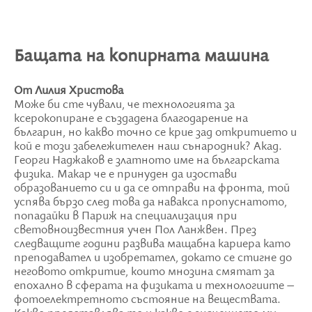
Бащата на копирната машина
От Лилия Христова
Може би сте чували, че технологията за
ксерокопиране е създадена благодарение на
българин, но какво точно се крие зад откритието и
кой е този забележителен наш сънародник? Акад.
Георги Наджаков е златното име на българската
физика. Макар че е принуден да изостави
образованието си и да се отправи на фронта, той
успява бързо след това да навакса пропуснатото,
попадайки в Париж на специализация при
световноизвестния учен Пол Ланжвен. През
следващите години развива мащабна кариера като
преподавател и изобретател, докато се стигне до
неговото откритие, които мнозина смятат за
епохално в сферата на физиката и технологиите –
фотоелектретното състояние на веществата.