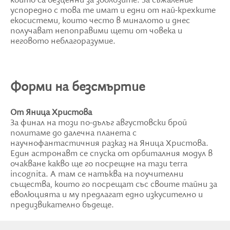
които са безценни за зоолозите. За съжаление
успоредно с това те имат и едни от най-крехките
екосистеми, които често в миналото и днес
получават непоправими щети от човека и
неговото неблагоразумие.
Форми на безсмъртие
От Яница Христова
За финал на този по-дълъг августовски брой
политаме до далечна планета с
научнофантастичния разказ на Яница Христова.
Един астронавт се спуска от орбиталния модул в
очакване какво ще го посрещне на тази terra
incognita. А там се натъква на поучителни
същества, които го посрещат със своите тайни за
еволюцията и му предлагат едно изкусително и
предизвикателно бъдеще.