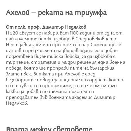
Ахелой – реката на триумфа
От полк. проф. Димитър Недялков
На 20 август се навършват 1100 години от една от
най-големите битки изобщо в Средновековието.
Неотдавна заелият престола си цар Симеон ще се
изправи пред числено надвишаващата го и добре
подготвена византийска войска, за да извоюва с
търпение, стратегия и мъдри решения една военна
победа, която ще проправи пътя на българския
Златен век. Битката при Ахелой е сред
безспорните поводи за национална гордост, които
си струва да си припомняме, а ето че има много
какво да добави по темата пилотът и
преподавател във военната академия Димитър
Недялков.
Врата между световете