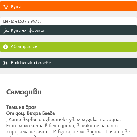
Купи
Цена: €1.53 / 2.99лв.
Купи ел. формат
Абонирай се
Виж всички броеве
Самодиви
Тема на броя
От доц. Вихра Баева
„Като вървя, и изведнъж чувам музика, народна.
Едни момичета в бели дрехи, всичките играят
хоро, ама играят... И взеха, че ме видяха. Тичат две