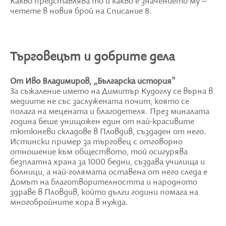
Какво представлява то и какво е значението му –
четете в новия брой на Списание 8.
Търговецът и добрите дела
От Иво Владимиров, „Българска история"
За съжаление името на Димитър Кудоглу се върна в
медиите не със заслужената почит, която се
полага на мецената и благодетеля. През миналата
година беше унищожен един от най-красивите
тютюневи складове в Пловдив, създаден от него.
Истински пример за търговец с отговорно
отношение към обществото, той осигурява
безплатна храна за 1000 бедни, създава училища и
болници, а най-голямата оставена от него следа е
Домът на благотворителността и народното
здраве в Пловдив, който дълги години помага на
многобройните хора в нужда.