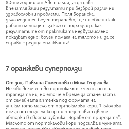
80-те години от Австралия, за да дава
впечатляващи резултати при безброй различни
здравословни проблеми. Поля Боранска,
дългогодишен боуен терапевт, ще ни обясни как
работи методът, за кого е подходящ и как
резултатите от практиката недвусмислено
показват едно: боуен помага на тялото ни да се
справи с редица оплаквания!
7 оранжеви суперползи
От доц. Павлина Симеонова и Мила Георгиева
Негово величество портокалът е чест гост на
трапезата ни, но ето че е време да стане част и
от семейната аптечка под формата на
уникалното масло от портокалови кори. 7 ключови
ползи от този еликсир ни представят двете
авторки в своята рубрика „Здраве от природата".
Маслото от портокалови кори подсилва имунната