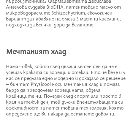
първоизточника? Фармацевтката Десислава
Ангелова създава BioDHA, патентовано масло от
микроводораслите Schizochytrium, екологичен
вариант за набавяне на омега-3 мастни киселини,
подходящ за всички, дори за веганите.
Мечтаният хлад
Няма човек, който след дългия летен ден да не е
усещал краката си горещи и отекли. Ето че вече и у
нас се предлага едно модерно и доказало се решение
– бинтът Physicool носи мечтания хлад и помага
бързо да преодолеем горещината, обзела
крайниците ни. Полезен след спорт или просто в
края на тежък ден, той дължи впечатляващата си
ефективност на патентована технология, която
определено ще ви накара да останете доволни.