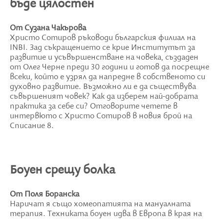
бъде цялостен
От Сузана Чакърова
Христо Сотиров ръководи българския филиал на
INBI. Зад съкращението се крие Институтът за
развитие и усъвършенстване на човека, създаден
от Олег Черне преди 30 години и готов да посрещне
всеки, който е узрял да напредне в собственото си
духовно развитие. Възможно ли е да съществува
съвършеният човек? Как да изберем най-добрата
практика за себе си? Отговорите четете в
интервюто с Христо Сотиров в новия брой на
Списание 8.
Боуен срещу болка
От Поля Боранска
Наричат я също хомеопатията на мануалната
терапия. Техниката боуен идва в Европа в края на