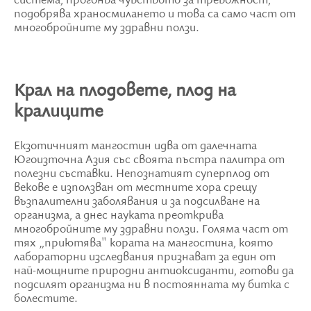
система, прогонва чувството за тревожност,
подобрява храносмилането и това са само част от
многобройните му здравни ползи.
Крал на плодовете, плод на
кралиците
Екзотичният мангостин идва от далечната
Югоизточна Азия със своята пъстра палитра от
полезни съставки. Непознатият суперплод от
векове е използван от местните хора срещу
възпалителни заболявания и за подсилване на
организма, а днес науката преоткрива
многобройните му здравни ползи. Голяма част от
тях „приютява" кората на мангостина, която
лабораторни изследвания признават за един от
най-мощните природни антиоксиданти, готови да
подсилят организма ни в постоянната му битка с
болестите.