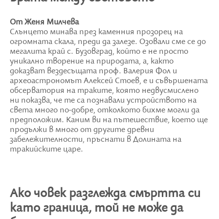
От Женя Милчева
Слънцето минава през каменния прозорец на
огромната скала, преди да залезе. Озовали сме се до
мегалита край с. Бузовград, който е не просто
уникално творение на природата, а, както
доказват вездесъщата проф. Валерия Фол и
археоастрономът Алексей Стоев, е и съвършената
обсерватория на траките, която недвусмислено
ни показва, че те са познавали устройството на
света много по-добре, отколкото бихме могли да
предположим. Каним ви на пътешествие, което ще
продължи в много от другите древни
забележителности, пръснати в Долината на
тракийските царе.
Ако човек разглежда смъртта си
като граница, той не може да