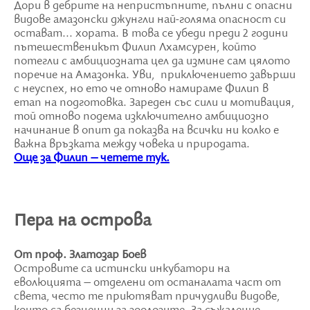
Дори в дебрите на непристъпните, пълни с опасни
видове амазонски джунгли най-голяма опасност си
остават... хората. В това се убеди преди 2 години
пътешественикът Филип Лхамсурен, който
потегли с амбициозната цел да измине сам цялото
поречие на Амазонка. Уви, приключението завърши
с неуспех, но ето че отново намираме Филип в
етап на подготовка. Зареден със сили и мотивация,
той отново подема изключително амбициозно
начинание в опит да показва на всички ни колко е
важна връзката между човека и природата.
Още за Филип – четете тук.
Пера на острова
От проф. Златозар Боев
Островите са истински инкубатори на
еволюцията – отделени от останалата част от
света, често те приютяват причудливи видове,