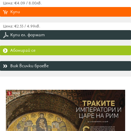
Цена: €4.09 / 8.00лв.
Купи
Цена: €2.55 / 4.99лв.
Купи ел. формат
Абонирай се
Виж всички броеве