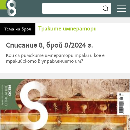
Траките императори
Тема на броя
Списание 8, брой 8/2024 г.
Кои са римските императори траки и кое е
тракийското в управлението им?