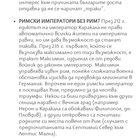
интерес към причината българите доста
отдавна да не се наричат „траки“.
РИМСКИ ИМПЕРАТОРИ БЕЗ РИМ?
През 212 г.
едиктът на император Каракала не прави
автоматично всички жители на империята
равни, но им дава възможност да станат
такива. През 235 г. първият, който се
възползва максимално от тази възможност, е
тракът Максимин, издигнал се от редови
войник до законен император. Максимин
управлява извън рим, понеже сложната военна
обстановка изисква да предвожда легионите в
Германия. Впрочем не един римски император
е посещавал Рим, предимно за да чества
триумфи. Някои са били привързани към други
селища наравно с вечния град (например
Нерон и Каракала са обожавали Филипопол, дн.
Пловдив), а други откровено са почитали
родните си места повече от Рим (случаят с
предпочитанията на Септимий Север към
Лептис Магна).