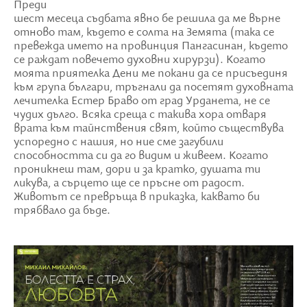
Преди
шест месеца съдбата явно бе решила да ме върне
отново там, където е солта на Земята (така се
превежда името на провинция Пангасинан, където
се раждат повечето духовни хирурзи). Когато
моята приятелка Дени ме покани да се присъединя
към група българи, тръгнали да посетят духовната
лечителка Естер Браво от град Урданета, не се
чудих дълго. Всяка среща с такива хора отваря
врата към тайнствения свят, който съществува
успоредно с нашия, но ние сме загубили
способността си да го видим и живеем. Когато
проникнеш там, дори и за кратко, душата ти
ликува, а сърцето ще се пръсне от радост.
Животът се превръща в приказка, каквато би
трябвало да бъде.