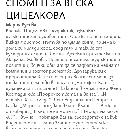
СПОМЕН ЗА ВЕСКА
ЦИЦЕЛКОВА
Мария Русева
Василка Цицелкова е художник, извървял
изключителен духовен път. Още като петгодишна
вижда Христос. Пътува по целия свят, приема в
дома си хиляди хора, сред тях и такива от
културния елит на София. Духовна приятелка е на
Людмила Живкова. Поети и писатели, художници и
политици, всички обичат да се радват на нейната
компания и гостоприемство. Другарува си с
пророчицата Ванга и събира своите спомени за
това приятелство в книгата „На кафе с Ванга“,
издадена от Списание 8, както и в книгите на Жени
Костадинова „Пророчествата на Ванга“, „И
остави Ванга следа“. Ясновидката от Петрич ù
казва: „Море, ке рисуваш вълни, вълни…“. Веска ù
отговаря: „Вълните на морето? Ще ходя на море
ли?“. „Вълна – повтаря Ванга, съсредоточена във
видението си, – като Златно руно, оттам ке