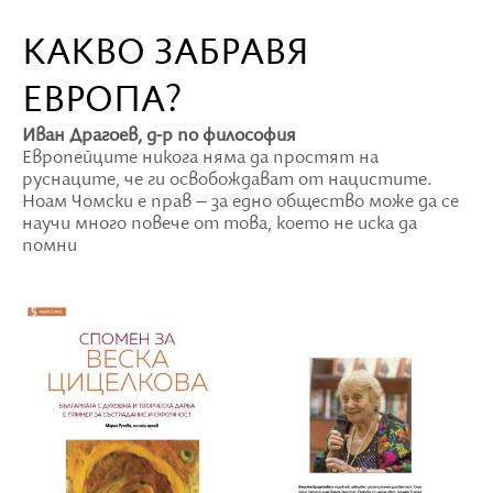
КАКВО ЗАБРАВЯ
ЕВРОПА?
Иван Драгоев, д-р по философия
Европейците никога няма да простят на
руснаците, че ги освобождават от нацистите.
Ноам Чомски е прав – за едно общество може да се
научи много повече от това, което не иска да
помни