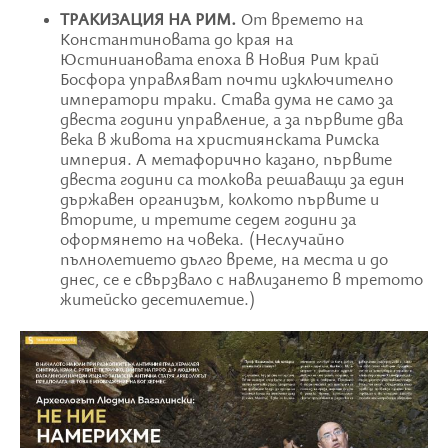
ТРАКИЗАЦИЯ НА РИМ.
От времето на
Константиновата до края на
Юстиниановата епоха в Новия Рим край
Босфора управляват почти изключително
императори траки. Става дума не само за
двеста години управление, а за първите два
века в живота на християнската Римска
империя. А метафорично казано, първите
двеста години са толкова решаващи за един
държавен организъм, колкото първите и
вторите, и третите седем години за
оформянето на човека. (Неслучайно
пълнолетието дълго време, на места и до
днес, се е свързвало с навлизането в третото
житейско десетилетие.)