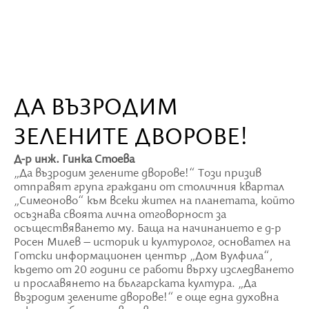
ДА ВЪЗРОДИМ
ЗЕЛЕНИТЕ ДВОРОВЕ!
Д-р инж. Гинка Стоева
„Да възродим зелените дворове!“ Този призив
отправят група граждани от столичния квартал
„Симеоново“ към всеки жител на планетата, който
осъзнава своята лична отговорност за
осъществяването му. Баща на начинанието е д-р
Росен Милев – историк и културолог, основател на
Готски информационен център „Дом Вулфила“,
където от 20 години се работи върху изследването
и прославянето на българската култура. „Да
възродим зелените дворове!“ е още една духовна