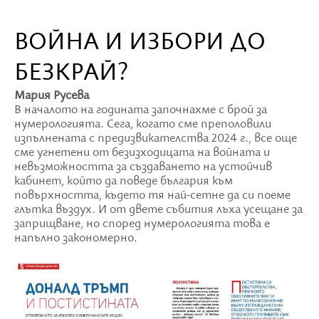
ВОЙНА И ИЗБОРИ ДО
БЕЗКРАЙ?
Мария Русева
В началото на годината започнахме с брой за
нумерологията. Сега, когато сме преполовили
изпълнената с предизвикателства 2024 г., все още
сме угнетени от безизходицата на войната и
невъзможността за създаването на устойчив
кабинет, който да поведе българия към
повърхността, където тя най-сетне да си поеме
глътка въздух. И от двете събития лъха усещане за
заприщване, но според нумерологията това е
напълно закономерно.