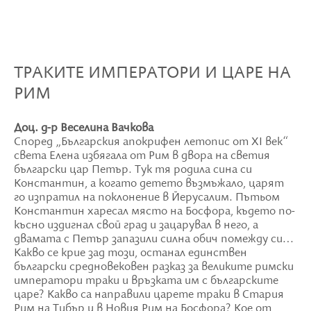
ТРАКИТЕ ИМПЕРАТОРИ И ЦАРЕ НА
РИМ
Доц. д-р Веселина Вачкова
Според „Българския апокрифен летопис от XI век“
света Елена избягала от Рим в двора на светия
български цар Петър. Тук тя родила сина си
Константин, а когато детето възмъжало, царят
го изпратил на поклонение в Йерусалим. Пътьом
Константин харесал място на Босфора, където по-
късно издигнал свой град и зацарувал в него, а
двамата с Петър запазили силна обич помежду си…
Какво се крие зад този, останал единствен
български средновековен разказ за великите римски
императори траки и връзката им с българските
царе? Какво са направили царете траки в Стария
Рим на Тибър и в Новия Рим на Босфора? Кое от