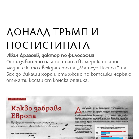
ДОНАЛД ТРЪМП И
ПОСТИСТИНАТА
Иван Драгоев, доктор по философия
Отразяването на атентата в американските
медии е като свеждането на „Матеус Пасион“ на
Бах до викащи хора и стържене по котешки черва с
опънати косми от конска опашка.