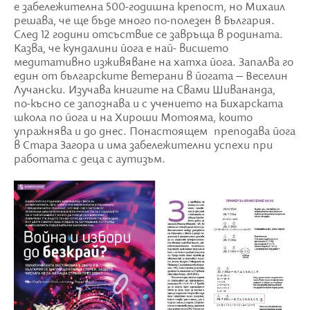
е забележителна 500-годишна крепост, но Михаил
решава, че ще бъде много по-полезен в България.
След 12 години отсъствие се завръща в родината.
Казва, че кундалини йога е най- висшето
медитативно изживяване на хатха йога. Запалва го
един от българските ветерани в йогата – Веселин
Лучански. Изучава книгите на Свами Шивананда,
по-късно се запознава и с учението на Бихарската
школа по йога и на Хироши Мотояма, които
упражнява и до днес. Понастоящем преподава йога
в Стара Загора и има забележителни успехи при
работата с деца с аутизъм.