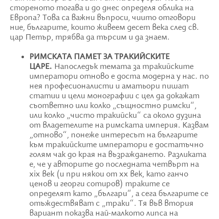
стореното тогава и до днес определя облика на
Европа? Това са важни въпроси, чиито отговори
ние, българите, които живеем десет века след св.
цар Петър, трябва да търсим и да знаем.
РИМСКАТА ПАМЕТ ЗА ТРАКИЙСКИТЕ
ЦАРЕ.
Напоследък темата за тракийските
императори отново е доста модерна у нас. по
нея професионалисти и аматьори пишат
статии и цели монографии с цел да докажат
съответно или колко „същностно римски“,
или колко „чисто тракийски“ са около дузина
от владетелите на римската империя. Казвам
„отново“, понеже интересът на българите
към тракийските императори е достатъчно
голям чак до края на възраждането. Разликата
е, че у авторите до последната четвърт на
xix век (и при някои от xx век, като ганчо
ценов и георги сотиров) траките се
определят като „българи“, а сега българите се
отъждествяват с „траки“. Тя във втория
вариант показва най-малкото липса на