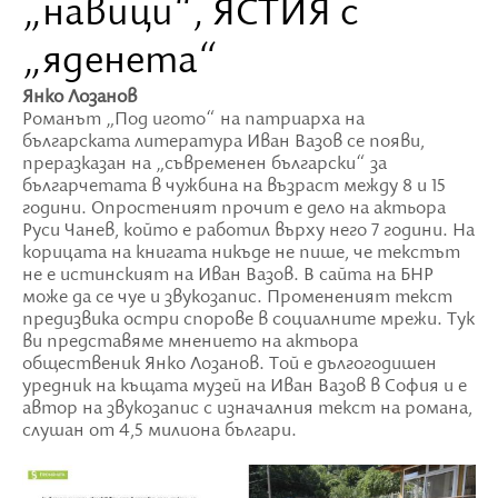
„навици“, ЯСТИЯ с
„яденета“
Янко Лозанов
Романът „Под игото“ на патриарха на
българската литература Иван Вазов се появи,
преразказан на „съвременен български“ за
българчетата в чужбина на възраст между 8 и 15
години. Опростеният прочит е дело на актьора
Руси Чанев, който е работил върху него 7 години. На
корицата на книгата никъде не пише, че текстът
не е истинският на Иван Вазов. В сайта на БНР
може да се чуе и звукозапис. Промененият текст
предизвика остри спорове в социалните мрежи. Тук
ви представяме мнението на актьора
общественик Янко Лозанов. Той е дългогодишен
уредник на къщата музей на Иван Вазов в София и е
автор на звукозапис с изначалния текст на романа,
слушан от 4,5 милиона българи.