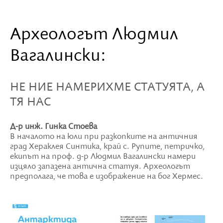
Археологът Людмил
Вагалински:
НЕ НИЕ НАМЕРИХМЕ СТАТУЯТА, А
ТЯ НАС
Д-р инж. Гинка Стоева
В началото на юли при разкопките на античния
град Хераклея Синтика, край с. Рупите, петричко,
екипът на проф. д-р Людмил Вагалински намери
изцяло запазена антична статуя. Археологът
предполага, че това е изображение на бог Хермес.