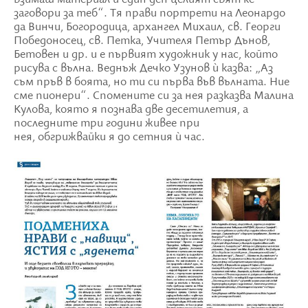
взимаш материал и един ден целият свят ке
заговори за теб“. Тя прави портрети на Леонардо
да Винчи, Богородица, архангел Михаил, св. Георги
Победоносец, св. Петка, Учителя Петър Дънов,
Бетовен и др. и е първият художник у нас, който
рисува с вълна. Веднъж Дечко Узунов ù казва: „Аз
съм пръв в боята, но ти си първа във вълната. Ние
сме пионери“. Спомените си за нея разказва Малина
Кулова, която я познава две десетилетия, а
последните три години живее при
нея, обгрижвайки я до сетния ù час.