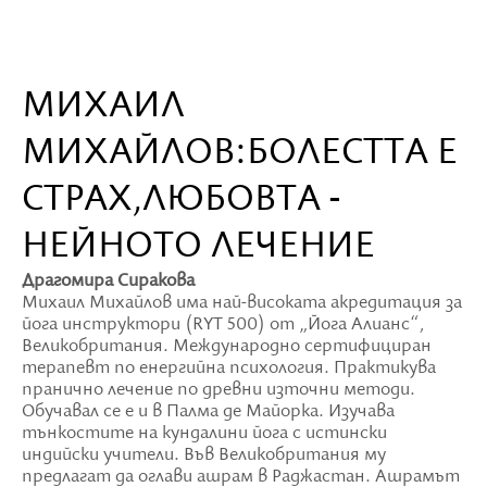
МИХАИЛ
МИХАЙЛОВ:БОЛЕСТТА Е
СТРАХ,ЛЮБОВТА -
НЕЙНОТО ЛЕЧЕНИЕ
Драгомира Сиракова
Михаил Михайлов има най-високата акредитация за
йога инструктори (RYT 500) от „Йога Алианс“,
Великобритания. Международно сертифициран
терапевт по енергийна психология. Практикува
пранично лечение по древни източни методи.
Обучавал се е и в Палма де Майорка. Изучава
тънкостите на кундалини йога с истински
индийски учители. Във Великобритания му
предлагат да оглави ашрам в Раджастан. Ашрамът