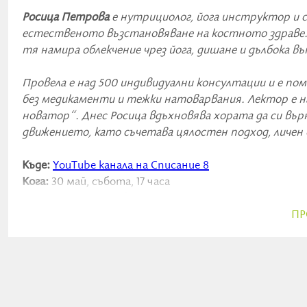
Росица Петрова
е нутрициолог, йога инструктор и 
естественото възстановяване на костното здраве. 
тя намира облекчение чрез йога, дишане и дълбока 
Провела е над 500 индивидуални консултации и е по
без медикаменти и тежки натоварвания. Лектор е н
новатор“. Днес Росица вдъхновява хората да си в
движението, като съчетава цялостен подход, личен 
Къде:
YouTube канала на Списание 8
Кога:
30 май, събота, 17 часа
Кой
: Росица Петрова
Тема:
„Страхът руши костите“
ПР