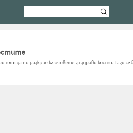
костите
 път да ни разкрие ключовете за здрави кости. Тази събо