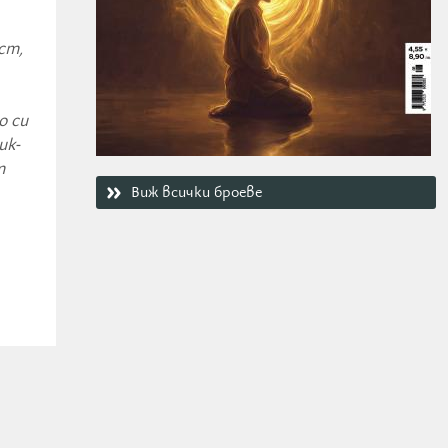
ст,
о си
ик-
т
Виж всички броеве