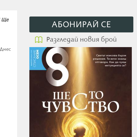
? Ще
АБОНИРАЙ СE
Разгледай новия брой
 Днес