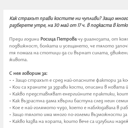
Как страхът прави костите ни чупливи? Защо мног
разберете утре, на 30 май от 17 ч. в подкаста в ютю
Преди години
Росица Петрова
чу диагнозата, от коя
подвижност, болката и усещането, че тялото започв
тя помага на стотици да си върнат силата, движени
живота.
С нея говорим за:
• • Защо страхът е сред най-опасните фактори за к
• Кои са храните за здрави кости, описани в новата й
• Какво представляват енергийните практики, коит
• Как възрастна дама хвърли бастуна след неин семи
• Кое е най-голямото чудо, което е наблюдавала в р
• Защо тялото има много по-големи възможности за
• Какво казва на хората, които вече са изгубили наде