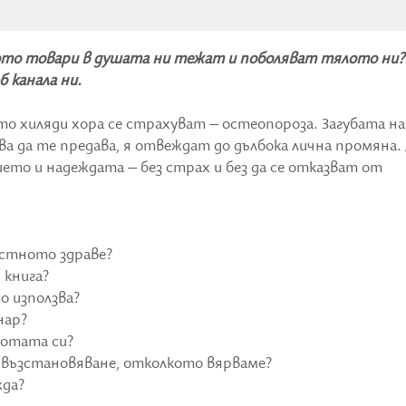
ото товари в душата ни тежат и поболяват тялото ни
б канала ни.
то хиляди хора се страхуват – остеопороза. Загубата на
а да те предава, я отвеждат до дълбока лична промяна.
ето и надеждата – без страх и без да се отказват от
остното здраве?
 книга?
о използва?
нар?
аботата си?
 възстановяване, отколкото вярваме?
жда?