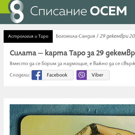
Богомила-Сандия /
29 декември 20
Астрология и Таро
Силата – карта Таро за 29 декемв
Вместо да се борим за надмощие, е важно да се свъ
Сподели:
Facebook
Viber