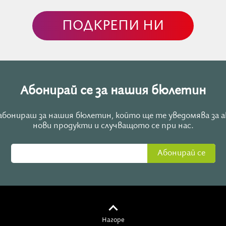
ПОДКРЕПИ НИ
 наполовина човешко, наполовина лъвско. На ръката й е
 виси закачено червено сърце. До нея доверчиво е легна
я като останем спокойни и центрирани в себе си. Ако с
адмощие, е важно да се свържем с вътрешната си сила.
амъни, така и в нас има място, съдържащо едновременно
Абонирай се за нашия бюлетин
 начало и утвърждаване на позиции.
е абонираш за нашия бюлетин, който ще те уведомява за 
нови продукти и случващото се при нас.
дание
Абонирай се
. Настроенията са разнообразни и особено около самия 3
от един коловоз в друг. На 3 януари идва и първото
ри карти от Голямата Аркана, носещи първоначално
Нагоре