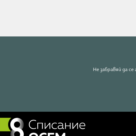
предизвиква уважение в околните.
На изображението се вижда млада жена, чието лице е
татуиран символът на безкрайността, а на гърдите й
малко агне.
Днес имаме възможност да променим дадена ситуаци
появят предизвикателства, вместо да се борим за н
Както меката вода заглажда ръбовете на острите к
смелост и покой. Подходящ момент за поставяне на
Не забравяй да с
Положително утвърждение за деня
Аз съзнателно излъчвам своята сила и състра
Седмицата 29 декември – 4 януари
В тази седмица преминаваме от 2025 към 2026 година
декември не са много леки – явно тече превключване 
пълнолуние за годината в знака Рак. Присъстват т