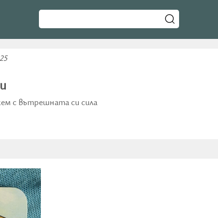
25
ри
ржем с вътрешната си сила