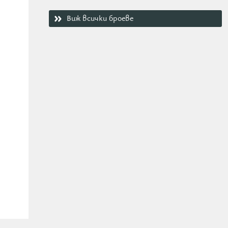
Виж всички броеве
коло,