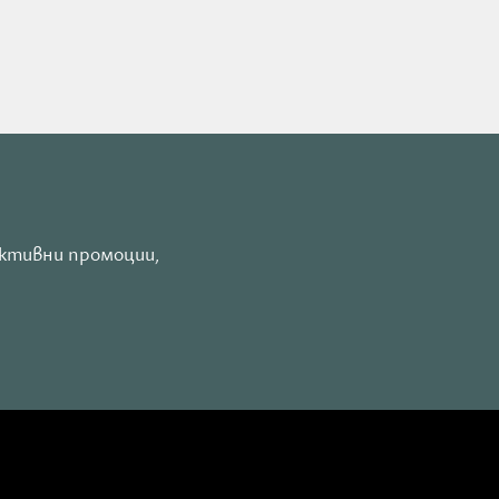
ло
е
активни промоции,
1