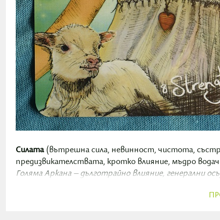
Силата
(вътрешна сила, невинност, чистота, състр
предизвикателствата, кротко влияние, мъдро вода
Голяма Аркана – дълготрайно влияние, генерални ос
ПР
Днес се появява картата на Силата, за да ни подкре
истинската сила извира отвътре. Тя е спокойна и цен