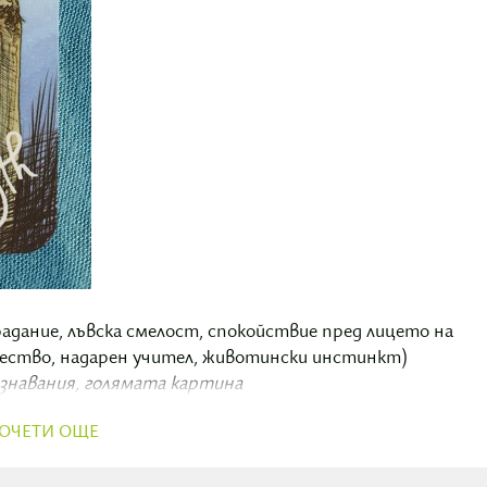
адание, лъвска смелост, спокойствие пред лицето на
чество, надарен учител, животински инстинкт)
ъзнавания, голямата картина
ОЧЕТИ ОЩЕ
пи, да върне нашата увереност и да ни напомни, че
трирана, без да прилага натиск – когато се излъчва нао