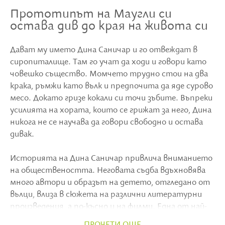
Прототипът на Маугли си
остава див до края на живота си
Дават му името Дина Саничар и го отвеждат в
сиропиталище. Там го учат да ходи и говори като
човешко същество. Момчето трудно стои на два
крака, ръмжи като вълк и предпочита да яде сурово
месо. Докато гризе кокали си точи зъбите. Въпреки
усилията на хората, които се грижат за него, Дина
никога не се научава да говори свободно и остава
дивак.
Историята на Дина Саничар привлича вниманието
на обществеността. Неговата съдба вдъхновява
много автори и образът на детето, отгледано от
вълци, влиза в сюжета на различни литературни
произведения, а по-късно и на филми. Една от най-
известните книги на тази тема е на Ръдиард