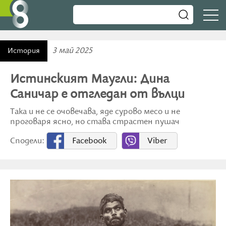
3 май 2025
История
Истинският Маугли: Дина
Саничар е отгледан от вълци
Така и не се очовечава, яде сурово месо и не
проговаря ясно, но става страстен пушач
Сподели:
Facebook
Viber