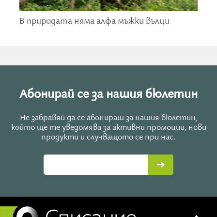
две момчета и по-голямото научи по-младото да
В природата няма алфа мъжки вълци
пие от чаша.“
Вероятно никъде митът за дивото дете не е
толкова разпространен, колкото в Индия, където
историите за „вълчи деца“ са се предавали през
вековете. Според India Today само през миналия век
са регистрирани над 50 подобни случая.
Абонирай се за нашия бюлетин
Не забравяй да се абонираш за нашия бюлетин,
който ще те уведомява за активни промоции, нови
продукти и случващото се при нас.