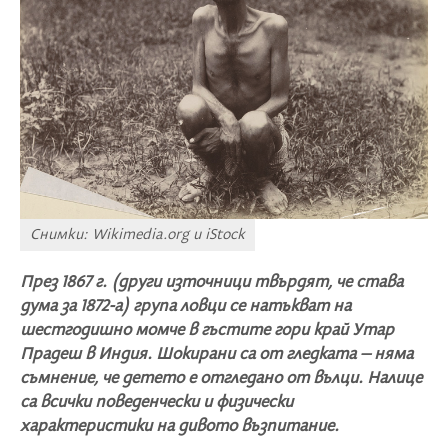
Снимки: Wikimedia.org и iStock
През 1867 г. (други източници твърдят, че става
дума за 1872-а) група ловци се натъкват на
шестгодишно момче в гъстите гори край Утар
Прадеш в Индия. Шокирани са от гледката – няма
съмнение, че детето е отгледано от вълци. Налице
са всички поведенчески и физически
характеристики на дивото възпитание.