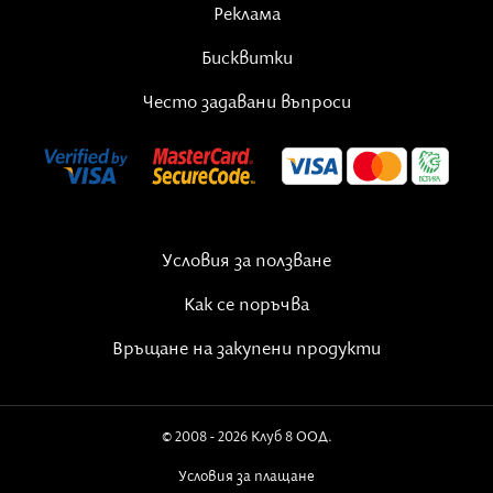
Реклама
Бисквитки
Често задавани въпроси
Условия за ползване
Как се поръчва
Връщане на закупени продукти
© 2008 - 2026 Клуб 8 ООД.
Богомила-Сандия
започва да се занимава с духовни и
енергийни практики от 2000 г. Дава индивидуални
Условия за плащане