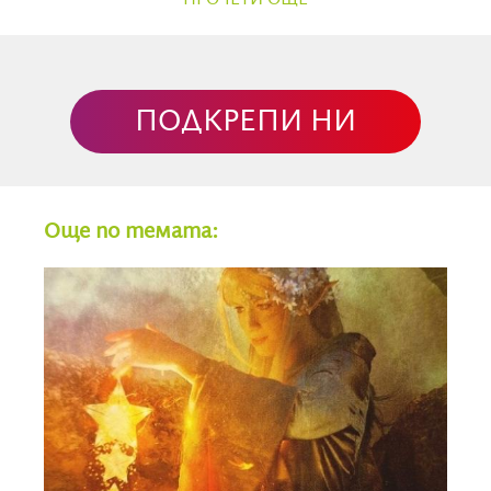
ПРОЧЕТИ ОЩЕ
отворени.
На картината се вижда кула, която се появява от
скално образувание, а около нея се разлива синкаво
сияние, което прояснява картината.
ПОДКРЕПИ НИ
В днешния ден е възможно да има сътресения – ако
сме си изградили някакви измамни очаквания, те ще
бъдат срутени, за да може на тяхно място да
Още по темата:
дойде нещо по-здраво. Важно е да не се опитваме да
задържим това, което вече е остаряло. Както след
буря въздухът е свеж и пречистен, така и
животът ни има нужда от обновяване и промяна.
От днес Меркурий е ретрограден за три седмици -
повече за това какво е добре да правим и какво да
избягваме в този период
тук