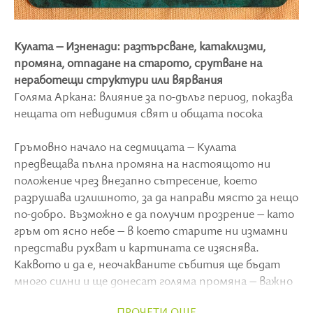
Кулата – Изненади: разтърсване, катаклизми,
промяна, отпадане на старото, срутване на
неработещи структури или вярвания
Голяма Аркана: влияние за по-дълъг период, показва
нещата от невидимия свят и общата посока
Гръмовно начало на седмицата – Кулата
предвещава пълна промяна на настоящото ни
положение чрез внезапно сътресение, което
разрушава излишното, за да направи място за нещо
по-добро. Възможно е да получим прозрение – като
гръм от ясно небе – в което старите ни измамни
представи рухват и картината се изяснява.
Каквото и да е, неочакваните събития ще бъдат
много силни и ще донесат голяма промяна – важно
е да останем присъстващи и да държим очите си