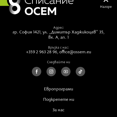
Гледай участието на Богомила в
LIVE в 8 със
Нагоре
Списание 8
Интервюта с Богомила прочети
тук
,
тук
и
тук
Адрес:
Групи и индивидуални сесии с Богомила-Сандия:
гр. София 1421,
ул. „Димитър Хаджикоцев“ 35,
Индивидуални сесии Таро и Енергийно Лечение
са
вх. А, ап. 1
тук
Връзка с нас:
+359 2 963 28 96
,
office@ossem.eu
Авторска
музика
Следвайте ни
Ако имате нужда от повече яснота или подкрепа в
тези хаотични времена, можете да си запишете
индивидуална сесия. Преди това прочетете
описанието
тук
.
Европрограми
Подкрепете ни
За нас