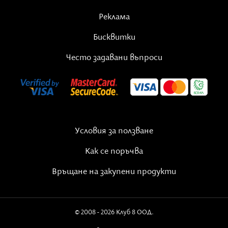
Реклама
Бисквитки
Често задавани въпроси
Условия за ползване
Как се поръчва
Богомила-Сандия
започва да се занимава с духовни и
Връщане на закупени продукти
енергийни практики от 2000 г. Дава индивидуални
сесии по таро четене, енергийно лечение, регресия,
като използва и различни допълнителни методи -
© 2008 - 2026 Клуб 8 ООД.
гещалт техники, рейки, кристали и др. С времето