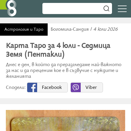
Богомила-Сандия /
4 юли 2026
Астрология и Таро
Карта Таро за 4 юли - Седмица
Земя (Пентакли)
Днес е ден, в който да преразгледаме най-важното
за нас и да преценим кое е в съзвучие с нуждите и
желанията
Сподели:
Facebook
Viber