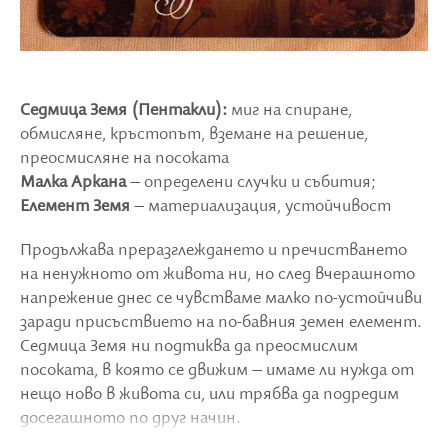
Седмица Земя (Пентакли):
миг на спиране,
обмисляне, кръстопът, вземане на решение,
преосмисляне на посоката
Малка Аркана
– определени случки и събития;
Елемент Земя
– материализация, устойчивост
Продължава преразглеждането и пречистването
на ненужното от живота ни, но след вчерашното
напрежение днес се чувстваме малко по-устойчиви
заради присъствието на по-бавния земен елемент.
Седмица Земя ни подтиква да преосмислим
посоката, в която се движим – имаме ли нужда от
нещо ново в живота си, или трябва да подредим
досегашното по друг начин.