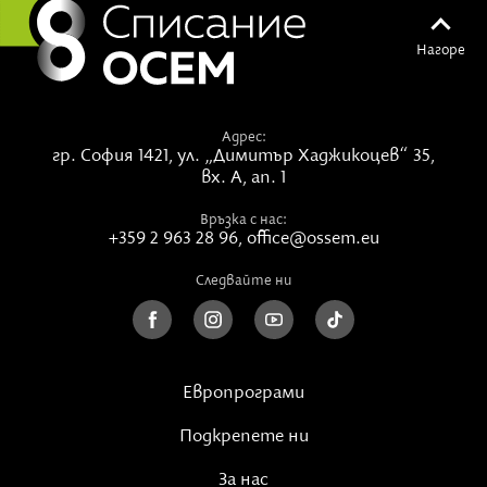
Групи и индивидуални сесии с Богомила-Сандия:
Нагоре
Индивидуални сесии Таро и Енергийно Лечение
са
тук
Адрес:
Авторска
музика
гр. София 1421,
ул. „Димитър Хаджикоцев“ 35,
вх. А, ап. 1
Ако имате нужда от повече яснота или подкрепа в
Връзка с нас:
тези хаотични времена, можете да си запишете
+359 2 963 28 96
,
office@ossem.eu
индивидуална сесия. Преди това прочетете
Следвайте ни
описанието
тук
.
Европрограми
Подкрепете ни
За нас