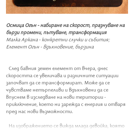
Осмица Огън - набиране на скорост, празнуване на
бързи промени, пътуване, трансформация
Малка Аркана - конкретни случки и събития;
Елемент Огън - вдъхновение, бързина
След бавния земен елемент от вчера, днес
скоростта се увеличава и различните ситуации
започват да се трансформират. Може да се
чувстваме нетърпеливи и вдъхновени да се
впуснем в изследване на нови територии -
приключение, което ни зарежда с енергия и отваря
пред нас нови възможности.
На изображението се вижда млада девойка, която
язди панда сред гора от бамбук и държи ветрило в