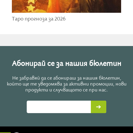
Присъстват три карти от Голямата Аркана,
които също носят крайности в посланията си - от
една страна предизвикателства, от друга -
Таро прогноза за 2026
намиране на баланс и отваряне на нови
възможности. Най-предизвикателни дни се
очертават сряда и четвъртък, а най-благоприятни
- понеделник, вторник, събота и неделя.
Абонирай се за нашия бюлетин
Не забравяй да се абонираш за нашия бюлетин,
който ще те уведомява за активни промоции, нови
продукти и случващото се при нас.