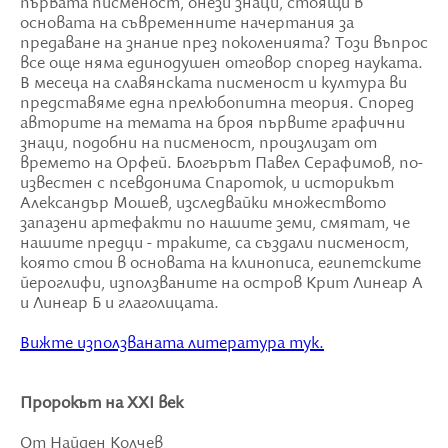
първата писменост, онези знаци, стоящи в
основата на съвременните начертания за
предаване на знание през поколенията? Този въпрос
все още няма единодушен отговор според науката.
В месеца на славянската писменост и култура ви
представяме една прелюбопитна теория. Според
авторите на темата на броя първите графични
знаци, подобни на писменост, произлизат от
времето на Орфей. Блогърът Павел Серафимов, по-
известен с псевдонима Спароток, и историкът
Александър Мошев, изследвайки множеството
запазени артефакти по нашите земи, смятат, че
нашите предци - траките, са създали писменост,
която стои в основата на клинописа, египетските
йероглифи, използваните на остров Крит Линеар А
и Линеар Б и глаголицата.
Вижте използваната литература тук.
Пророкът на XXI век
От Найден Колчев