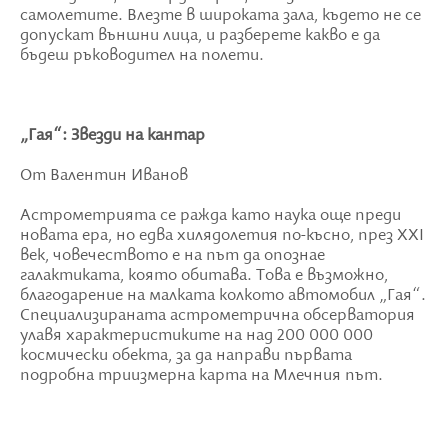
самолетите. Влезте в широката зала, където не се
допускат външни лица, и разберете какво е да
бъдеш ръководител на полети.
„Гая“: Звезди на кантар
От Валентин Иванов
Астро
метрията се ражда като наука още преди
новата ера, но едва хилядолетия по-късно, през
XXI
век, човечеството е на път да опознае
галактиката, която обитава. Това е възможно,
благодарение на малката колкото автомобил „Гая“.
Специализираната астрометрична обсерватория
улавя характеристиките на над 200 000 000
космически обекта, за да направи първата
подробна триизмерна карта на Млечния път.