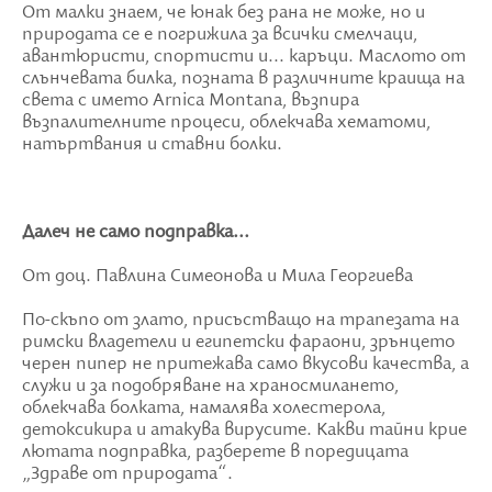
От малки знаем, че юнак без рана не може, но и
природата се е погрижила за всички смелчаци,
авантюристи, спортисти и... каръци. Маслото от
слънчевата билка, позната в различните краища на
света с името
Arnica
Montana,
възпира
възпалителните процеси, облекчава хематоми,
натъртвания и ставни болки.
Далеч не само подправка...
От доц. Павлина Симеонова и Мила Георгиева
По-скъпо от злато, присъстващо на трапезата на
римски владетели и египетски фараони, зрънцето
черен пипер не притежава само вкусови качества, а
служи и за подобряване на храносмилането,
облекчава болката, намалява холестерола,
детоксикира и атакува вирусите. Какви тайни крие
лютата подправка, разберете в поредицата
„Здраве от природата“.