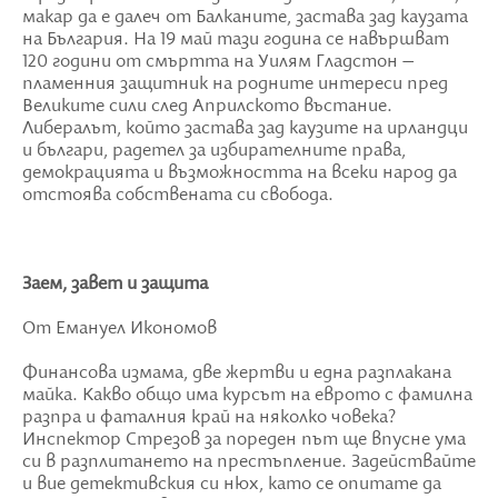
макар да е далеч от Балканите, застава зад каузата
на България. На 19 май тази година се навършват
120 години от смъртта на Уилям Гладстон –
пламенния защитник на родните интереси пред
Великите сили след Априлското въстание.
Либералът, който застава зад каузите на ирландци
и българи, радетел за избирателните права,
демокрацията и възможността на всеки народ да
отстоява собствената си свобода.
Заем, завет и защита
От Емануел Икономов
Финансова измама, две жертви и една разплакана
майка. Какво общо има курсът на еврото с фамилна
разпра и фаталния край на няколко човека?
Инспектор Стрезов за пореден път ще впусне ума
си в разплитането на престъпление. Задействайте
и вие детективския си нюх, като се опитате да