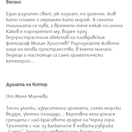
Весело
Един различен свят, уж познат, но далечен, жив
като спомен и нереален като мираж. В селото
тишината се чува, а времето тече някак по-иначе.
Какъв е портретът му, видян през
безпристрастния обектив на пловдивския
фотограф Милан Христев? Разпознайте живото
лице на онова пространство, в което минало,
бъдеще и настояще са само граматически
категории...
Душата на Котор
От Женя Милчева
Тесни улички, изкусителни аромати, солен морски
въздух, уютни площади... Върховна нега донася
срещата с най-красивото градче на Черна гора.
Тръгнете с нас из Балканите в новата рубрика
„Следи“, която ни отвежда при бисера на