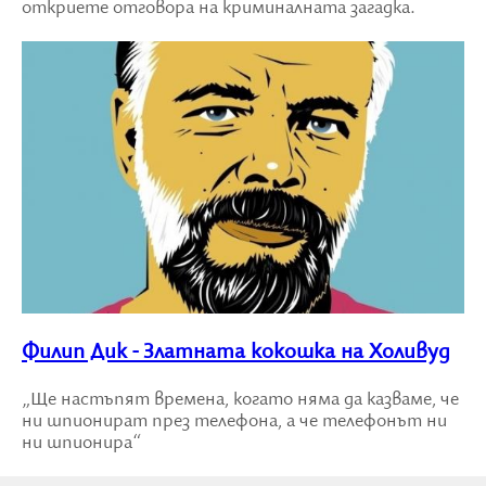
откриете отговора на криминалната загадка.
Филип Дик - Златната кокошка на Холивуд
„Ще настъпят времена, когато няма да казваме, че
ни шпионират през телефона, а че телефонът ни
ни шпионира“