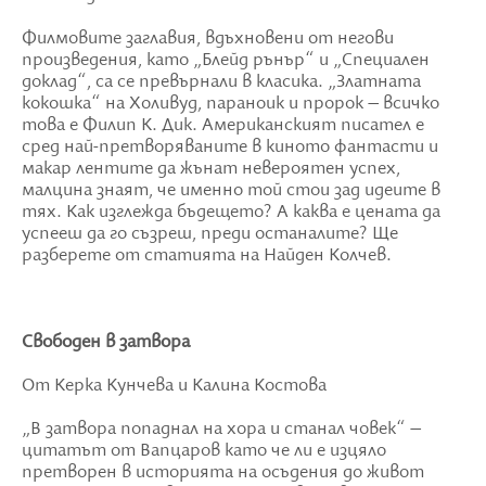
Филмовите заглавия, вдъхновени от негови
произведения, като „Блейд рънър“ и „Специален
доклад“, са се превърнали в класика. „Златната
кокошка“ на Холивуд, параноик и пророк – всичко
това е Филип К. Дик. Американският писател е
сред най-претворяваните в киното фантасти и
макар лентите да жънат невероятен успех,
малцина знаят, че именно той стои зад идеите в
тях. Как изглежда бъдещето? А каква е цената да
успееш да го съзреш, преди останалите? Ще
разберете от статията на Найден Колчев.
Свободен в затвора
От Керка Кунчева и Калина Костова
„В затвора попаднал на хора и станал човек“ –
цитатът от Вапцаров като че ли е изцяло
претворен в историята на осъдения до живот