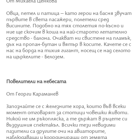
От Михаела Ценкова
Овца, петел и патица – като герои на басня звучат
първите в света пасажери, полетели сред
висините. Подобно на тях столетия по-късно и
ние ще скочим в коша на най-старото летателно
средство - балона. Очакват ни свистене на пламък,
дъх на пропан-бутан и вятър в косите. Качете се с
нас на борда на тихия гигант, носещ се над селото
на щъркелите - Белозем.
Повелители на небесата
От Георги Караманев
Запознайте се с железните хора, които във всеки
момент отговарят за стотици човешки животи.
Никой не им ръкопляска, а те държат в ръцете си
въздушния спектакъл. Всички тези невидими
пазители са другите очи на авиаторите,
наблюдаващи и координиращи от земята