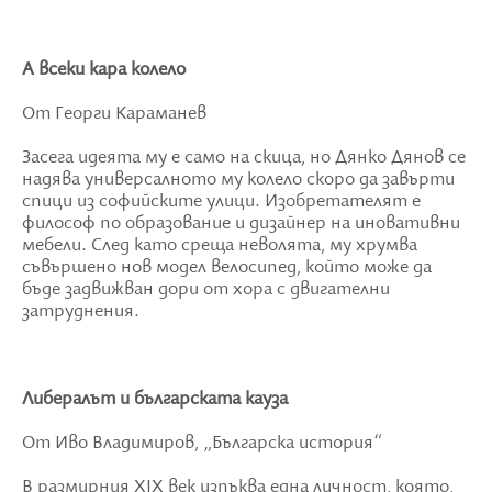
А всеки кара колело
От Георги Караманев
Засега идеята му е само на скица, но Дянко Дянов се
надява универсалното му колело скоро да завърти
спици из софийските улици. Изобретателят е
философ по образование и дизайнер на иновативни
мебели. След като среща неволята, му хрумва
съвършено нов модел велосипед, който може да
бъде задвижван дори от хора с двигателни
затруднения.
Либералът и българската кауза
От Иво Владимиров, „Българска история“
В размирния
XIX
век изпъква една личност, която,