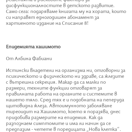
дисфункционалностите в детското развитие.
Само сега: подаряваме книгата му на хората, които
си направят едногодишен абонамент за
хартиеното издание на Списание 8!
Епидемията хашимото
От Албина Фабиани
Истински владетели на организма ни, отговорни за
психическото и физическото ни здраве, са жлезите
с вътрешна секреция. Макар да са малки по
размери, техните функции отговарят за
правилната работа на органите и системите в
нашето тяло. Сред тях е и подобната на пеперуда
щитовидна жлеза. Автоимунното заболяване
тиреоидит на Хашимото, което я поразява, днес
придобива размерите на епидемия. Как да
разпознаем симптомите и има ли начин да се
предпазим - четете в поредицата „Нова клетка“.