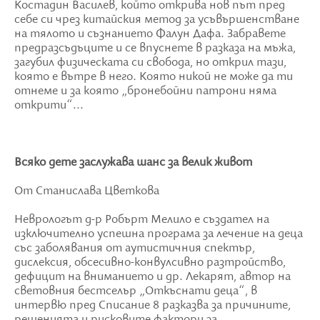
Костадин Василев, който открива нов път пред
себе си чрез китайския метод за усъвършенстване
на тялото и съзнанието Фалун Дафа. Забравете
предразсъдъците и се впуснете в разказа на мъжа,
загубил физическата си свобода, но открил тази,
която е вътре в него. Която никой не може да ти
отнеме и за която „бронебойни патрони няма
открити“...
Всяко дете заслужава шанс за велик живот
От Станислава Цветкова
Неврологът д-р Робърт Мелило е създател на
изключително успешна програма за лечение на деца
със заболявания от аутистичния спектър,
дислексия, обсесивно-конвулсивно разтройство,
дефицит на вниманието и др. Лекарят, автор на
световния бестселър „Откъснати деца“, в
интервю пред Списание 8 разказва за причините,
решенията и рисковите фактори за