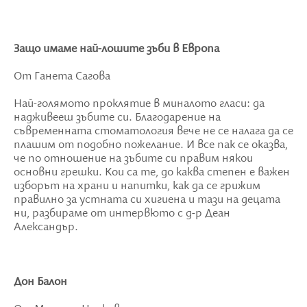
Защо имаме най-лошите зъби в Европа
От Ганета Сагова
Най-голямото проклятие в миналото гласи: да
надживееш зъбите си. Благодарение на
съвременната стоматология вече не се налага да се
плашим от подобно пожелание. И все пак се оказва,
че по отношение на зъбите си правим някои
основни грешки. Кои са те, до каква степен е важен
изборът на храни и напитки, как да се грижим
правилно за устната си хигиена и тази на децата
ни, разбираме от интервюто с д-р Деан
Александър.
Дон Балон