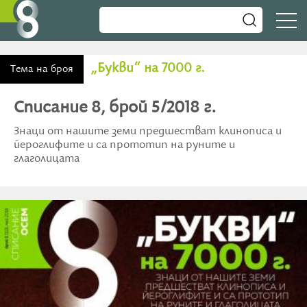
„Букви“ на 7000 г.
Тема на броя
Списание 8, брой 5/2018 г.
Знаци от нашите земи предшестват клинописа и
йероглифите и са прототип на руните и
глаголицата