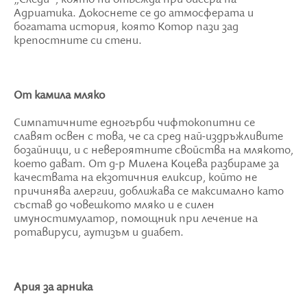
Адриатика. Докоснете се до атмосферата и
богатата история, която Котор пази зад
крепостните си стени.
От камила мляко
Симпатичните едногърби чифтокопитни се
славят освен с това, че са сред най-издръжливите
бозайници, и с невероятните свойства на млякото,
което дават. От д-р Милена Коцева разбираме за
качествата на екзотичния еликсир, който не
причинява алергии, доближава се максимално като
състав до човешкото мляко и е силен
имуностимулатор, помощник при лечение на
ротавируси, аутизъм и диабет.
Ария за арника