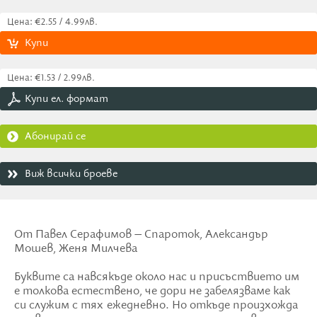
Цена: €2.55 / 4.99лв.
Купи
Цена: €1.53 / 2.99лв.
Купи ел. формат
Абонирай се
Виж всички броеве
От Павел Серафимов – Спароток, Александър
Мошев, Женя Милчева
Буквите са навсякъде около нас и присъствието им
е толкова естествено, че дори не забелязваме как
си служим с тях ежедневно. Но откъде произхожда