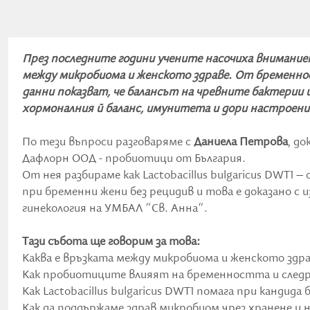
През последните години учените насочиха вниманиет
между микробиома и женското здраве. От бременнос
данни показват, че балансът на чревните бактерии 
хормоналния й баланс, имунитета и дори настроен
По тези въпроси разговаряме с
Даниела Петрова
, д
Дафлорн ООД - пробиотици от България.
От нея разбираме как Lactobacillus bulgaricus DWT1
при бременни жени без рецидив и това е доказано с 
гинекология на УМБАЛ “Св. Анна“.
Тази събота ще говорим за това:
Каква е връзката между микробиома и женското здр
Как пробиотиците влияят на бременността и следр
Как Lactobacillus bulgaricus DWT1 помага при кандида
Как да поддържаме здрав микробиом чрез хранене и 