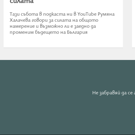
силата
Тази събота в подкаста ни в YouTube Румяна
Халачева говори за силата на общото
намерение и възможно ли е заедно да
променим бъдещето на България
Не забравяй да с