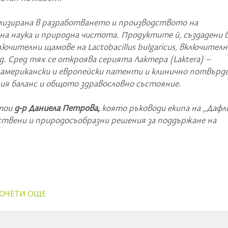
ализирана в разработването и производството на
а наука и природна чистота. Продуктите й, създадени 
ючителни щамове на Lactobacillus bulgaricus, включителн
 Сред тях се откроява серията Лактера (Laktera) –
американски и европейски патенти и клинично потвърд
ия баланс и общото здравословно състояние.
стои
д-р Даниела Петрова,
която ръководи екипа на „Дафл
ачествени и природосъобразни решения за поддържане на
ОЧЕТИ ОЩЕ