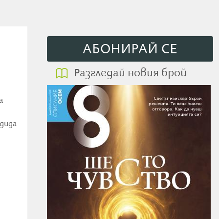
АБОНИРАЙ СE
Разгледай новия брой
а
ндида