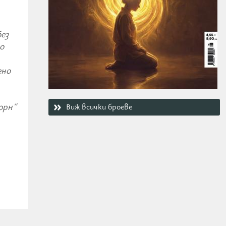
без
о
ено
орн“
Виж всички броеве