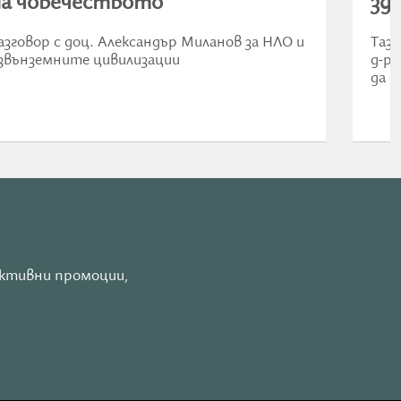
на човечеството
зд
азговор с доц. Александър Миланов за НЛО и
Тази
звънземните цивилизации
д-р 
да с
активни промоции,