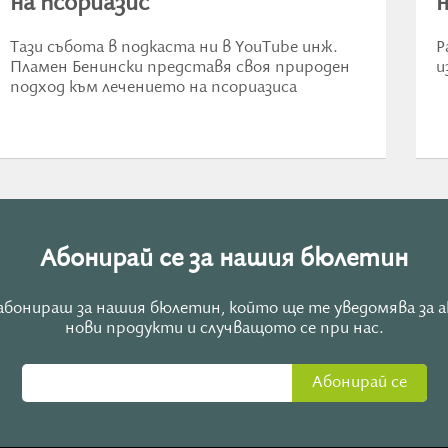
на псориазис
Тази събота в подкаста ни в YouTube инж.
Р
Пламен Бенински представя своя природен
и
подход към лечението на псориазиса
Абонирай се за нашия бюлетин
е абонираш за нашия бюлетин, който ще те уведомява за 
нови продукти и случващото се при нас.
Абонирай се