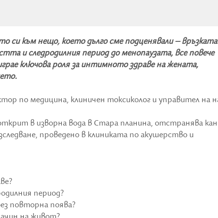
о си към нещо, което дълго сме подценявали – връзката
тта и следродилния период до менопаузата, все повече
играе ключова роля за интимното здраве на жената,
ието.
октор по медицина, клиничен токсиколог и управител на н
 – открит в изворна вода в Стара планина, отстранява ка
изследване, проведено в клиниката по акушерство и
аве?
одилния период?
 без повторна поява?
начин на живот?