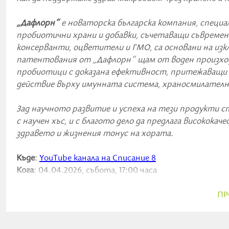
„Дафлорн“
е новаторска българска компания, специ
пробиотични храни и добавки, съчетаващи съвременн
консерванти, оцветители и ГМО, са основани на изкл
патентования от „Дафлорн“ щам от воден произход.
пробиотици с доказана ефективност, притежаващи 
действие върху имунната система, храносмилателн
Зад научното развитие и успеха на тези продукти 
с научен хъс, и с благото дело да предлага високок
здравето и жизнения тонус на хората.
Къде
:
YouTube канала на Списание 8
Кога
: 04.04.2026, събота, 17:00 часа
Кой:
Д-р Даниела Петрова
Тема:
Женско здраве и микробиом
ПР