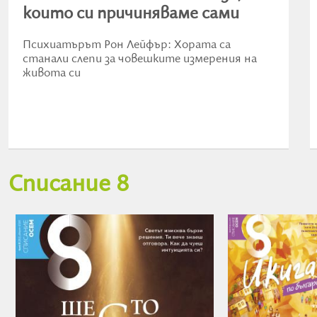
които си причиняваме сами
Психиатърът Рон Лейфър: Хората са
станали слепи за човешките измерения на
живота си
Списание 8