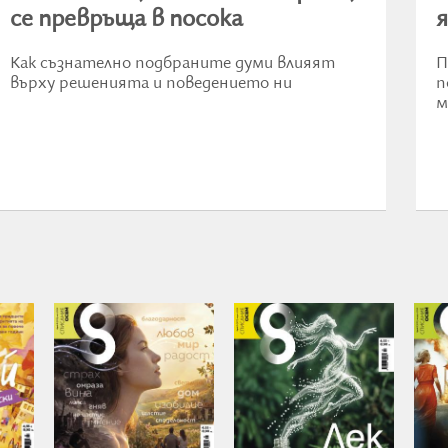
се превръща в посока
я
Как съзнателно подбраните думи влияят
П
върху решенията и поведението ни
п
м