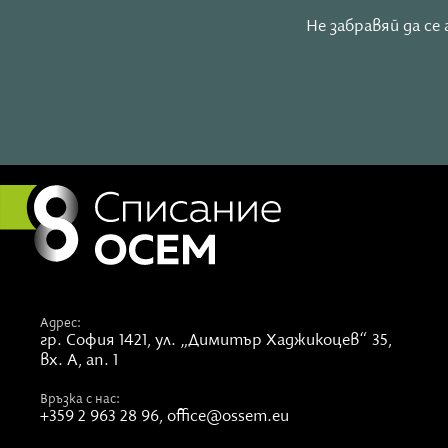
Не забравяй да с
Адрес:
гр. София 1421,
ул. „Димитър Хаджикоцев“ 35,
вх. А, ап. 1
Връзка с нас:
+359 2 963 28 96
,
office@ossem.eu