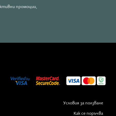
активни промоции,
Условия за ползване
Как се поръчва