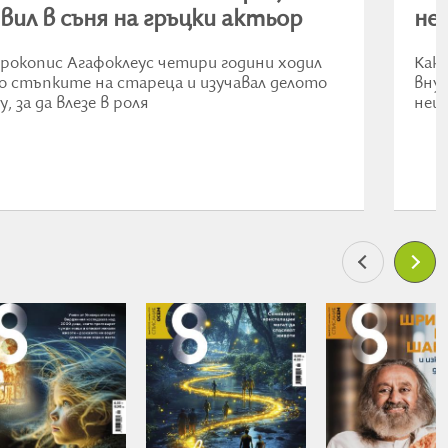
вил в съня на гръцки актьор
не
рокопис Агафоклеус четири години ходил
Как
о стъпките на стареца и изучавал делото
вну
у, за да влезе в роля
нещ